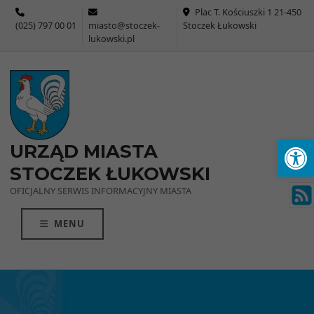
Przejdź do menu
Przejdź do stopki strony
Przejdź do głównej treści strony
Plac T. Kościuszki 1 21-450
(025) 797 00 01
miasto@stoczek-
Stoczek Łukowski
lukowski.pl
Ot
URZĄD MIASTA
STOCZEK ŁUKOWSKI
OFICJALNY SERWIS INFORMACYJNY MIASTA
MENU