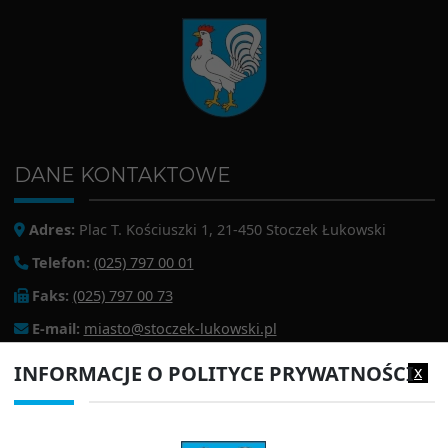
DANE KONTAKTOWE
Adres:
Plac T. Kościuszki 1, 21-450 Stoczek Łukowski
Telefon:
(025) 797 00 01
Faks:
(025) 797 00 73
E-mail:
miasto@stoczek-lukowski.pl
EPUAP:
/1f2s85prir/SkrytkaESP
INFORMACJE O POLITYCE PRYWATNOŚCI
x
Adres do e-doręczeń:
AE:PL-13980-18343-IWIAG-22