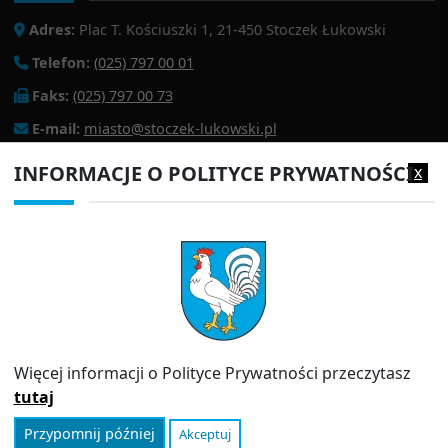
Adres:
Plac T. Kościuszki 1, 21-450 Stoczek Łukowski
Telefon:
(025) 797 00 01
Faks:
(025) 797 00 73
E-mail:
miasto@stoczek-lukowski.pl
EPUAP:
/1f2s85prir/SkrytkaESP
INFORMACJE O POLITYCE PRYWATNOŚCI
x
Adres do e-doręczeń:
AE:PL-13980-18343-IWIAG-22
PRZYDATNE LINKI
Strona archiwalna
Inspektor Ochrony Danych (IOD)
Więcej informacji o Polityce Prywatności przeczytasz
Polityka prywatności
Informator
tutaj
Przypomnij później
Akceptuj