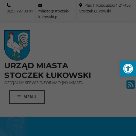
Przejdź do menu
Przejdź do stopki strony
Przejdź do głównej treści strony
Plac T. Kościuszki 1 21-450
(025) 797 00 01
miasto@stoczek-
Stoczek Łukowski
lukowski.pl
Ot
URZĄD MIASTA
STOCZEK ŁUKOWSKI
OFICJALNY SERWIS INFORMACYJNY MIASTA
MENU