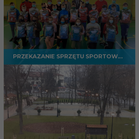
PRZEKAZANIE SPRZĘTU SPORTOWEGO DLA KLASY SPORTOWEJ SZKOŁY PODSTAWOWEJ W STOCZKU ŁUKOWSKIM
WIĘCEJ