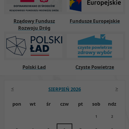
Rządowy Fundusz
Fundusze Europejskie
Rozwoju Dróg
Polski Ład
Czyste Powietrze
<
>
SIERPIEŃ 2026
pon
wt
śr
czw
pt
sob
ndz
1
2