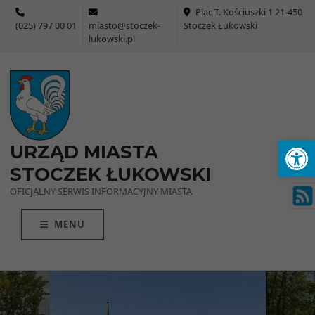
Przejdź do menu
Przejdź do stopki strony
Przejdź do głównej treści strony
Plac T. Kościuszki 1 21-450
(025) 797 00 01
miasto@stoczek-
Stoczek Łukowski
lukowski.pl
Ot
URZĄD MIASTA
STOCZEK ŁUKOWSKI
OFICJALNY SERWIS INFORMACYJNY MIASTA
MENU