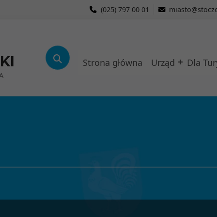
(025) 797 00 01
miasto@stocze
KI
Strona główna
Urząd
Dla Tur
A