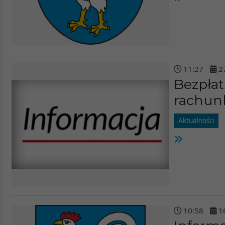
11
:
27
2
Bezpłat
rachunki
Aktualności
10
:
58
1