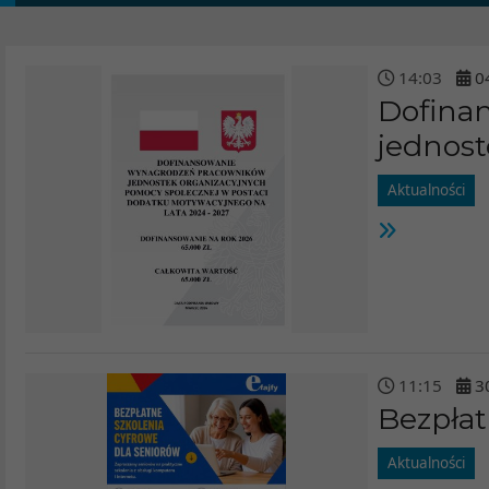
14
:
03
0
Dofina
jednost
Aktualności
11
:
15
3
Bezpłat
Aktualności