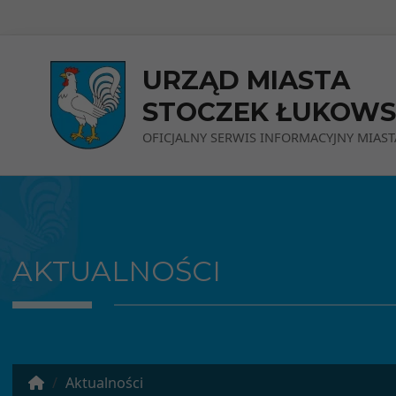
Przejdź do menu
Przejdź do stopki strony
Przejdź do głównej treści strony
URZĄD MIASTA
STOCZEK ŁUKOWS
OFICJALNY SERWIS INFORMACYJNY MIAST
AKTUALNOŚCI
Aktualności