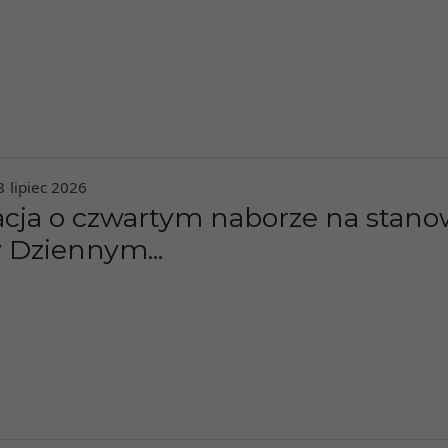
8
lipiec
2026
cja o czwartym naborze na stano
 Dziennym...