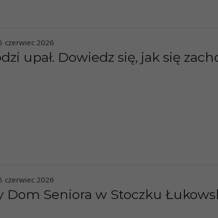
5
czerwiec
2026
zi upał. Dowiedz się, jak się zach
5
czerwiec
2026
y Dom Seniora w Stoczku Łukowsk