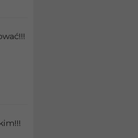
ować!!!
im!!!