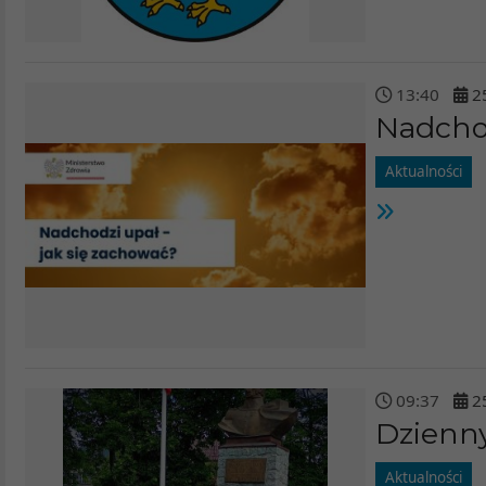
13
:
40
2
Nadchod
Aktualności
09
:
37
2
Dzienn
Aktualności