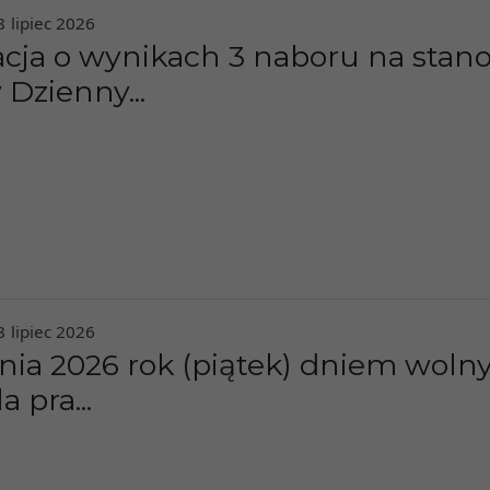
8
lipiec
2026
cja o wynikach 3 naboru na stan
 Dzienny...
8
lipiec
2026
pnia 2026 rok (piątek) dniem wol
a pra...