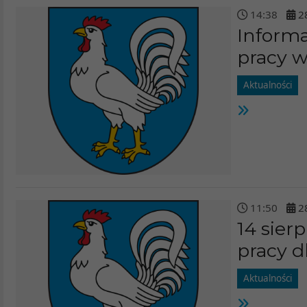
14
:
38
2
Informa
pracy w
Aktualności
11
:
50
2
14 sier
pracy dl
Aktualności