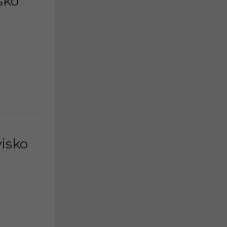
sko
isko