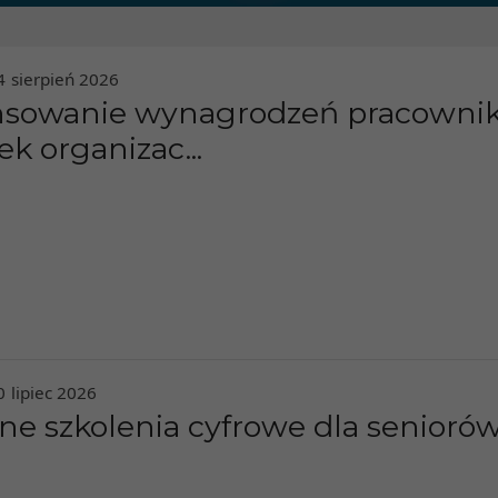
4
sierpień
2026
nsowanie wynagrodzeń pracowni
ek organizac...
0
lipiec
2026
ne szkolenia cyfrowe dla seniorów!