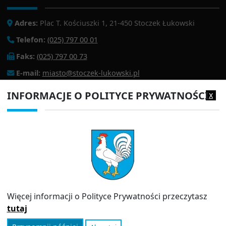
Adres:
Plac T. Kościuszki 1, 21-450 Stoczek Łukowski
Telefon:
(025) 797 00 01
Faks:
(025) 797 00 73
E-mail:
miasto@stoczek-lukowski.pl
EPUAP:
/1f2s85prir/SkrytkaESP
INFORMACJE O POLITYCE PRYWATNOŚCI
x
Adres do e-doręczeń:
AE:PL-13980-18343-IWIAG-22
PRZYDATNE LINKI
Strona archiwalna
Inspektor Ochrony Danych (IOD)
Polityka prywatności
Więcej informacji o Polityce Prywatności przeczytasz
Informator
tutaj