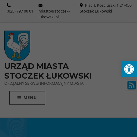
Przejdź do menu
Przejdź do stopki strony
Przejdź do głównej treści strony
Plac T. Kościuszki 1 21-450
(025) 797 00 01
miasto@stoczek-
Stoczek Łukowski
lukowski.pl
Ot
URZĄD MIASTA
STOCZEK ŁUKOWSKI
OFICJALNY SERWIS INFORMACYJNY MIASTA
MENU