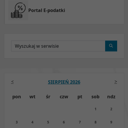
Portal E-podatki
Wyszukaj
<
>
SIERPIEŃ 2026
pon
wt
śr
czw
pt
sob
ndz
1
2
3
4
5
6
7
8
9