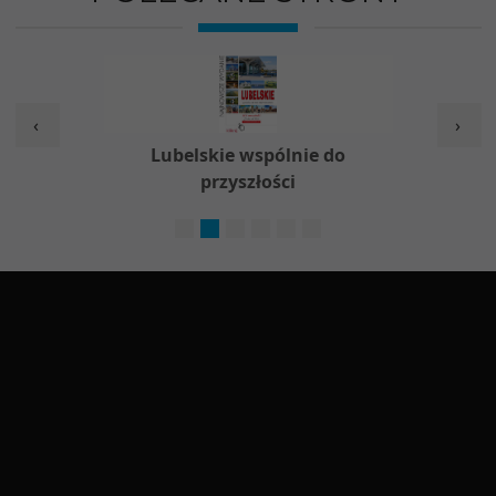
‹
›
w
Lubelskie wspólnie do
Nieod
przyszłości