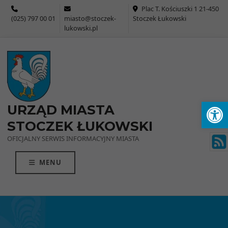
Przejdź do menu
Przejdź do stopki strony
Przejdź do głównej treści strony
Plac T. Kościuszki 1 21-450
(025) 797 00 01
miasto@stoczek-
Stoczek Łukowski
lukowski.pl
Ot
URZĄD MIASTA
STOCZEK ŁUKOWSKI
OFICJALNY SERWIS INFORMACYJNY MIASTA
MENU