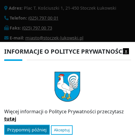
Adres:
Plac T. Kościuszki 1, 21-450 Stoczek Łukowski
Telefon:
(025) 797 00 01
Faks:
(025) 797 00 73
E-mail:
miasto@stoczek-lukowski.pl
EPUAP:
/1f2s85prir/SkrytkaESP
INFORMACJE O POLITYCE PRYWATNOŚCI
x
Adres do e-doręczeń:
AE:PL-13980-18343-IWIAG-22
PRZYDATNE LINKI
Strona archiwalna
Inspektor Ochrony Danych (IOD)
Polityka prywatności
Więcej informacji o Polityce Prywatności przeczytasz
Informator
tutaj
Przypomnij później
Akceptuj