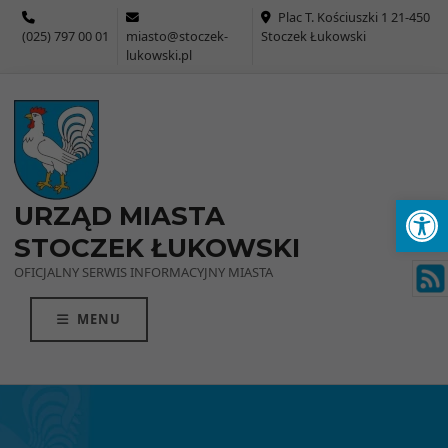
Przejdź do menu
Przejdź do stopki strony
Przejdź do głównej treści strony
Plac T. Kościuszki 1 21-450
(025) 797 00 01
miasto@stoczek-
Stoczek Łukowski
lukowski.pl
Ot
URZĄD MIASTA
STOCZEK ŁUKOWSKI
OFICJALNY SERWIS INFORMACYJNY MIASTA
MENU