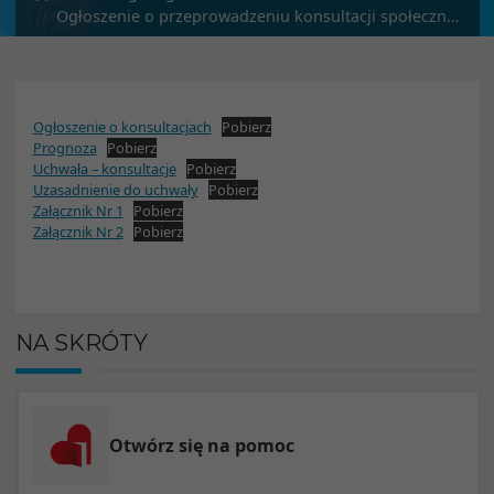
Ogłoszenie o przeprowadzeniu konsultacji społecznych projektu miejscowego planu zagospodarowania przestrzennego dla działek ewidencyjnych nr 818 i 1146 w Stoczku Łukowskim
Ogłoszenie o konsultacjach
Pobierz
Prognoza
Pobierz
Uchwała – konsultacje
Pobierz
Uzasadnienie do uchwały
Pobierz
Załącznik Nr 1
Pobierz
Załącznik Nr 2
Pobierz
NA SKRÓTY
Otwórz się na pomoc