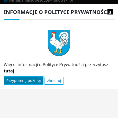
E-mail:
miasto@stoczek-lukowski.pl
EPUAP:
/1f2s85prir/SkrytkaESP
INFORMACJE O POLITYCE PRYWATNOŚCI
x
Adres do e-doręczeń:
AE:PL-13980-18343-IWIAG-22
PRZYDATNE LINKI
Strona archiwalna
Inspektor Ochrony Danych (IOD)
Polityka prywatności
Więcej informacji o Polityce Prywatności przeczytasz
Informator
tutaj
Przypomnij później
Akceptuj
© 2026
Urząd Miasta Stoczek Łukowski
|
Polityka
prywatności
|
Deklaracja dostępności
|
Wróć na górę ↑