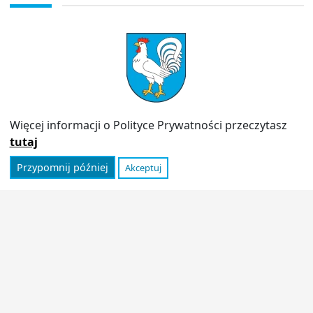
Adres do e-doręczeń:
AE:PL-13980-18343-IWIAG-22
PRZYDATNE LINKI
Strona archiwalna
Inspektor Ochrony Danych (IOD)
Więcej informacji o Polityce Prywatności przeczytasz
Polityka prywatności
Informator
tutaj
Przypomnij później
Akceptuj
© 2026
Urząd Miasta Stoczek Łukowski
|
Polityka
prywatności
|
Deklaracja dostępności
|
Wróć na górę ↑