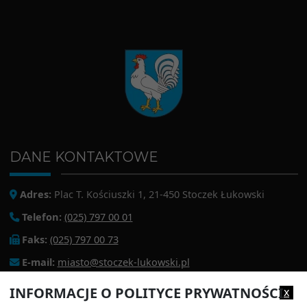
DANE KONTAKTOWE
Adres:
Plac T. Kościuszki 1, 21-450 Stoczek Łukowski
Telefon:
(025) 797 00 01
Faks:
(025) 797 00 73
E-mail:
miasto@stoczek-lukowski.pl
EPUAP:
/1f2s85prir/SkrytkaESP
INFORMACJE O POLITYCE PRYWATNOŚCI
x