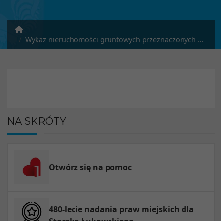
Wykaz nieruchomości gruntowych przeznaczonych do sprzedaży na rzecz użytkownika wieczystego w drodze bezprzetargowej, stanowiących własność Miasta Stoczek Łukowski, położonych w Stoczku Łukowskim przy ul. J. Piłsudskiego
NA SKRÓTY
Otwórz się na pomoc
480-lecie nadania praw miejskich dla