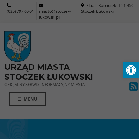
Przejdź do menu
Przejdź do stopki strony
Przejdź do głównej treści strony
Plac T. Kościuszki 1 21-450
(025) 797 00 01
miasto@stoczek-
Stoczek Łukowski
lukowski.pl
Ot
URZĄD MIASTA
STOCZEK ŁUKOWSKI
OFICJALNY SERWIS INFORMACYJNY MIASTA
MENU