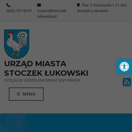
Przejdź do menu
Przejdź do stopki strony
Przejdź do głównej treści strony
Plac T. Kościuszki 1 21-450
(025) 797 00 01
miasto@stoczek-
Stoczek Łukowski
lukowski.pl
Ot
URZĄD MIASTA
STOCZEK ŁUKOWSKI
OFICJALNY SERWIS INFORMACYJNY MIASTA
MENU