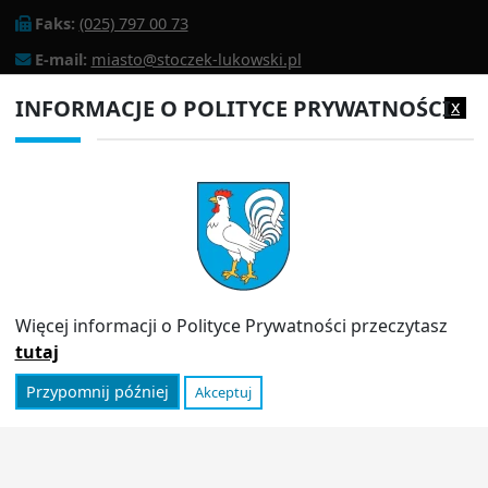
Faks:
(025) 797 00 73
E-mail:
miasto@stoczek-lukowski.pl
EPUAP:
/1f2s85prir/SkrytkaESP
INFORMACJE O POLITYCE PRYWATNOŚCI
x
Adres do e-doręczeń:
AE:PL-13980-18343-IWIAG-22
PRZYDATNE LINKI
Strona archiwalna
Inspektor Ochrony Danych (IOD)
Polityka prywatności
Więcej informacji o Polityce Prywatności przeczytasz
Informator
tutaj
Przypomnij później
Akceptuj