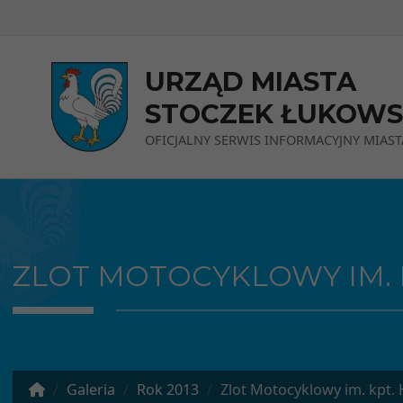
Przejdź do menu
Przejdź do stopki strony
Przejdź do głównej treści strony
URZĄD MIASTA
STOCZEK ŁUKOWS
OFICJALNY SERWIS INFORMACYJNY MIAST
ZLOT MOTOCYKLOWY IM. K
Galeria
Rok 2013
Zlot Motocyklowy im. kpt. Henr