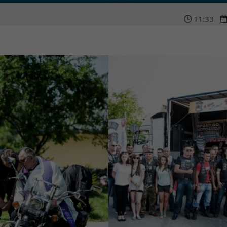
11
:
33