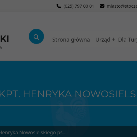
(025) 797 00 01
miasto@stocze
KI
Strona główna
Urząd
Dla Tur
A
PT. HENRYKA NOWOSIELSK
yka Nowosielskiego ps. „Vickers”