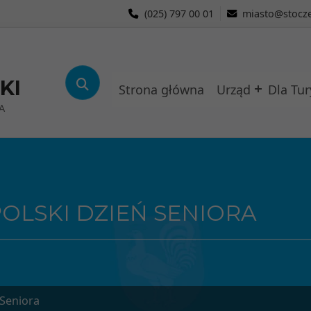
(025) 797 00 01
miasto@stocze
KI
Strona główna
Urząd
Dla Tur
A
OLSKI DZIEŃ SENIORA
 Seniora