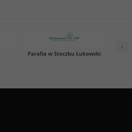
›
Parafia w Stoczku Łukowski
Zespół Ośw
Łu