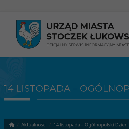
Przejdź do menu
Przejdź do stopki strony
Przejdź do głównej treści strony
URZĄD MIASTA
STOCZEK ŁUKOWS
OFICJALNY SERWIS INFORMACYJNY MIAST
14 LISTOPADA – OGÓLNOP
Aktualności
14 listopada – Ogólnopolski Dzień