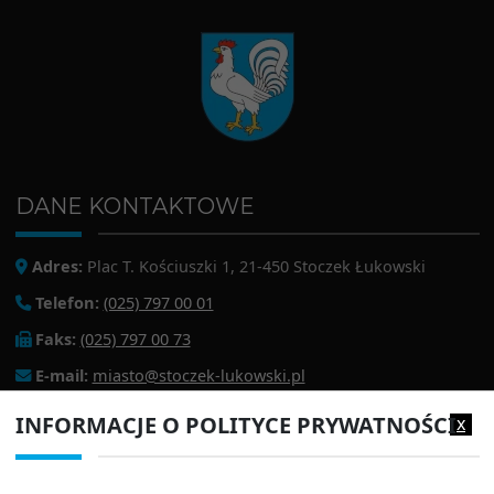
DANE KONTAKTOWE
Adres:
Plac T. Kościuszki 1, 21-450 Stoczek Łukowski
Telefon:
(025) 797 00 01
Faks:
(025) 797 00 73
E-mail:
miasto@stoczek-lukowski.pl
EPUAP:
/1f2s85prir/SkrytkaESP
INFORMACJE O POLITYCE PRYWATNOŚCI
x
Adres do e-doręczeń:
AE:PL-13980-18343-IWIAG-22