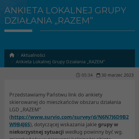
ANKIETA LOKALNEJ GRUPY
DZIAŁANIA „RAZEM”
Aktualności
Ankieta Lokalnej Grupy Działania „RAZEM”
05
:
34
30
marzec
2023
Przedstawiamy Państwu link do ankiety
skierowanej do mieszkańców obszaru działania
LGD „RAZEM”
(
https://www.survio.com/survey/d/N6N7J6D9B2
W9B4J6S
), dotyczącej wskazania jakie
grupy w
niekorzystnej sytuacji
według powinny być wg.