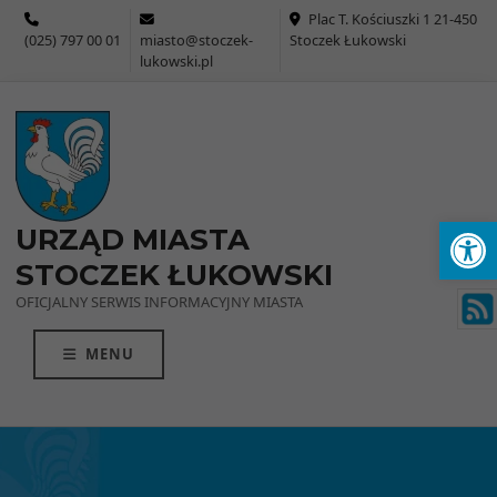
Przejdź do menu
Przejdź do stopki strony
Przejdź do głównej treści strony
Plac T. Kościuszki 1 21-450
(025) 797 00 01
miasto@stoczek-
Stoczek Łukowski
lukowski.pl
Ot
URZĄD MIASTA
STOCZEK ŁUKOWSKI
OFICJALNY SERWIS INFORMACYJNY MIASTA
MENU