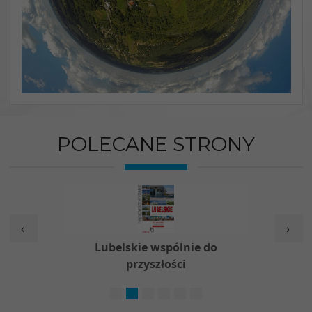
POLECANE STRONY
‹
›
w
Lubelskie wspólnie do
Nieod
przyszłości