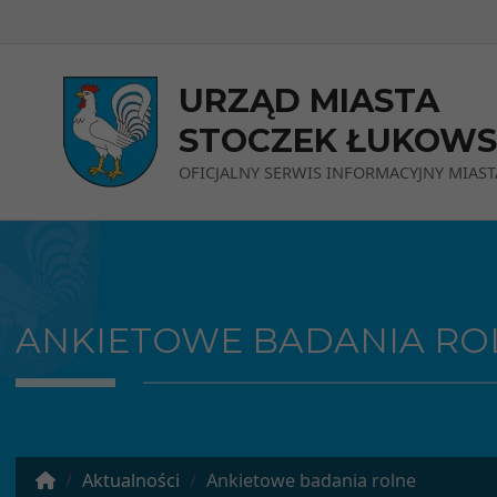
Przejdź do menu
Przejdź do stopki strony
Przejdź do głównej treści strony
URZĄD MIASTA
STOCZEK ŁUKOWS
OFICJALNY SERWIS INFORMACYJNY MIAST
ANKIETOWE BADANIA RO
Aktualności
Ankietowe badania rolne