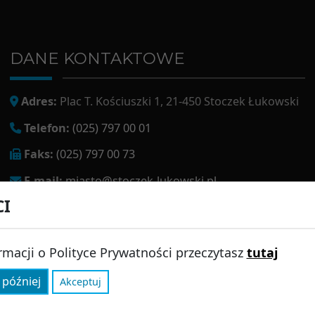
DANE KONTAKTOWE
Adres:
Plac T. Kościuszki 1, 21-450 Stoczek Łukowski
Telefon:
(025) 797 00 01
Faks:
(025) 797 00 73
E-mail:
miasto@stoczek-lukowski.pl
CI
EPUAP:
/1f2s85prir/SkrytkaESP
Adres do e-doręczeń:
AE:PL-13980-18343-IWIAG-22
rmacji o Polityce Prywatności przeczytasz
tutaj
 później
Akceptuj