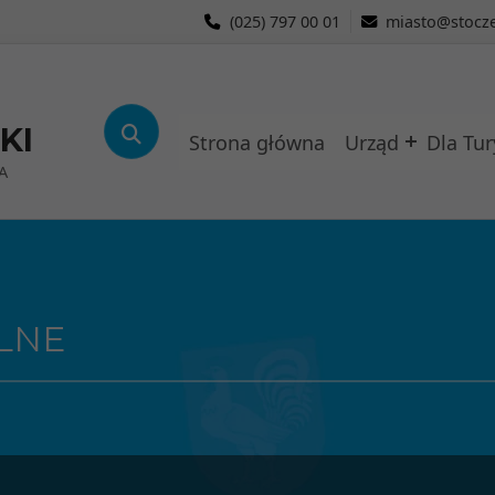
(025) 797 00 01
miasto@stocze
KI
Strona główna
Urząd
Dla Tur
A
LNE