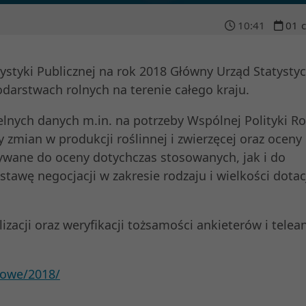
10
:
41
01
styki Publicznej na rok 2018 Główny Urząd Statysty
podarstwach rolnych na terenie całego kraju.
nych danych m.in. na potrzeby Wspólnej Polityki Ro
y zmian w produkcji roślinnej i zwierzęcej oraz oceny
tywane do oceny dotychczas stosowanych, jak i do
awę negocjacji w zakresie rodzaju i wielkości dotacj
izacji oraz weryfikacji tożsamości ankieterów i telea
towe/2018/