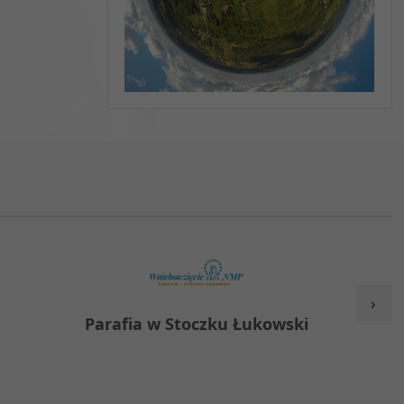
›
y
Parafia w Stoczku Łukowski
Zespół