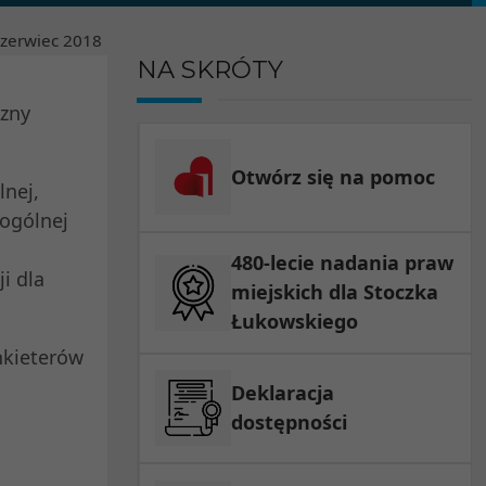
czerwiec
2018
NA SKRÓTY
czny
Otwórz się na pomoc
lnej,
 ogólnej
480-lecie nadania praw
i dla
miejskich dla Stoczka
Łukowskiego
nkieterów
Deklaracja
dostępności