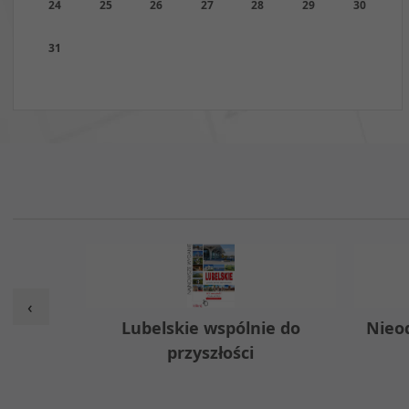
24
25
26
27
28
29
30
31
‹
w
Lubelskie wspólnie do
Nieo
przyszłości