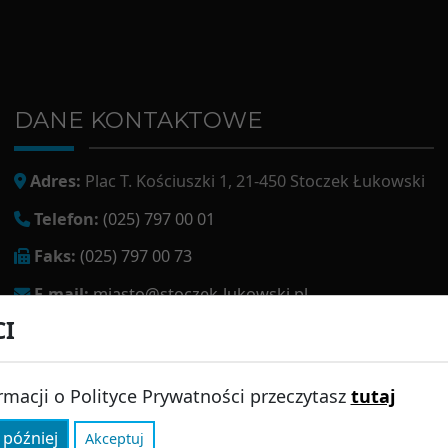
DANE KONTAKTOWE
Adres:
Plac T. Kościuszki 1, 21-450 Stoczek Łukowski
Telefon:
(025) 797 00 01
Faks:
(025) 797 00 73
E-mail:
miasto@stoczek-lukowski.pl
CI
EPUAP:
/1f2s85prir/SkrytkaESP
Adres do e-doręczeń:
AE:PL-13980-18343-IWIAG-22
rmacji o Polityce Prywatności przeczytasz
tutaj
 później
Akceptuj