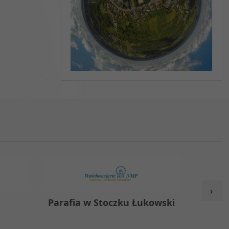
›
y
Parafia w Stoczku Łukowski
Zespół