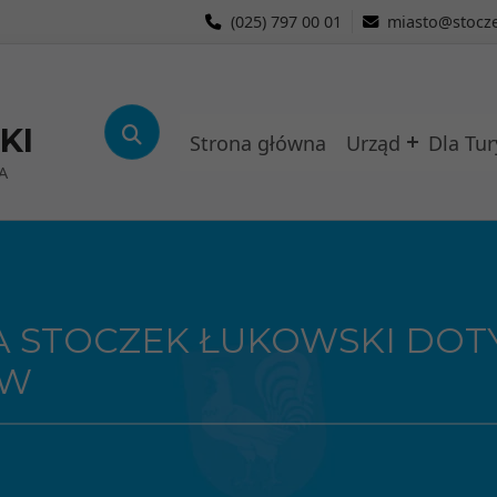
(025) 797 00 01
miasto@stocze
KI
Strona główna
Urząd
Dla Tur
A
TA STOCZEK ŁUKOWSKI DO
ÓW