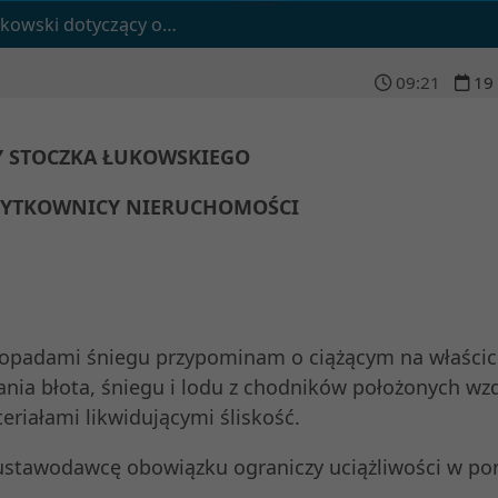
owiązku odśnieżania chodników
09
:
21
19
 STOCZKA ŁUKOWSKIEGO
UŻYTKOWNICY NIERUCHOMOŚCI
padami śniegu przypominam o ciążącym na właścici
ia błota, śniegu i lodu z chodników położonych wz
iałami likwidującymi śliskość.
ustawodawcę obowiązku ograniczy uciążliwości w po