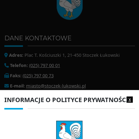
DANE KONTAKTOWE
Adres:
Plac T. Kościuszki 1, 21-450 Stoczek Łukowski
Telefon:
(025) 797 00 01
Faks:
(025) 797 00 73
E-mail:
miasto@stoczek-lukowski.pl
EPUAP:
/1f2s85prir/SkrytkaESP
INFORMACJE O POLITYCE PRYWATNOŚCI
x
Adres do e-doręczeń:
AE:PL-13980-18343-IWIAG-22
PRZYDATNE LINKI