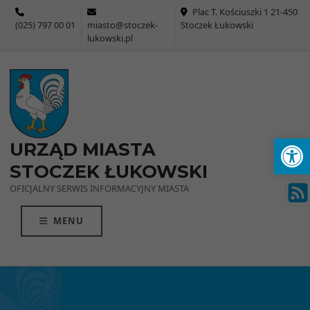
Przejdź do menu
Przejdź do stopki strony
Przejdź do głównej treści strony
Plac T. Kościuszki 1 21-450
(025) 797 00 01
miasto@stoczek-
Stoczek Łukowski
lukowski.pl
Ot
URZĄD MIASTA
STOCZEK ŁUKOWSKI
OFICJALNY SERWIS INFORMACYJNY MIASTA
MENU