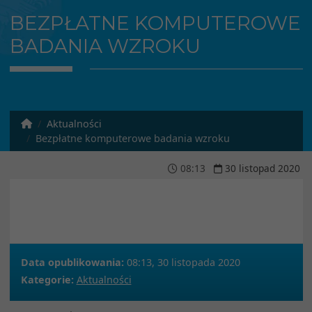
BEZPŁATNE KOMPUTEROWE
BADANIA WZROKU
Aktualności
Bezpłatne komputerowe badania wzroku
08
:
13
30
listopad
2020
Data opublikowania:
08:13, 30 listopada 2020
Kategorie:
Aktualności