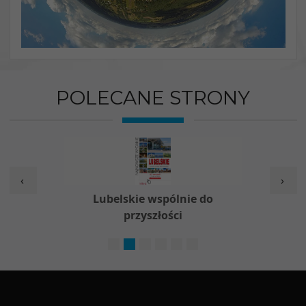
POLECANE STRONY
‹
›
w
Lubelskie wspólnie do
Nieod
przyszłości