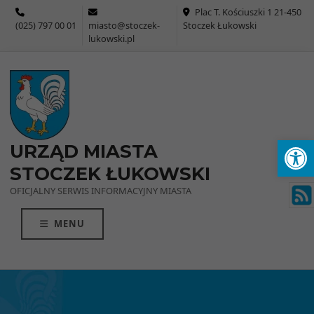
Przejdź do menu
Przejdź do stopki strony
Przejdź do głównej treści strony
Plac T. Kościuszki 1 21-450
(025) 797 00 01
miasto@stoczek-
Stoczek Łukowski
lukowski.pl
Ot
URZĄD MIASTA
STOCZEK ŁUKOWSKI
OFICJALNY SERWIS INFORMACYJNY MIASTA
MENU