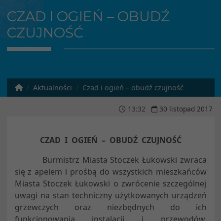
CZAD I OGIEŃ – OBUDŹ
CZUJNOŚĆ
Aktualności
Czad i ogień – obudź czujność
13
:
32
30
listopad
2017
CZAD I OGIEŃ – OBUDŹ CZUJNOŚĆ
Burmistrz Miasta Stoczek Łukowski zwraca
się z apelem i prośbą do wszystkich mieszkańców
Miasta Stoczek Łukowski o zwrócenie szczególnej
uwagi na stan techniczny użytkowanych urządzeń
grzewczych oraz niezbędnych do ich
funkcjonowania instalacji i przewodów.