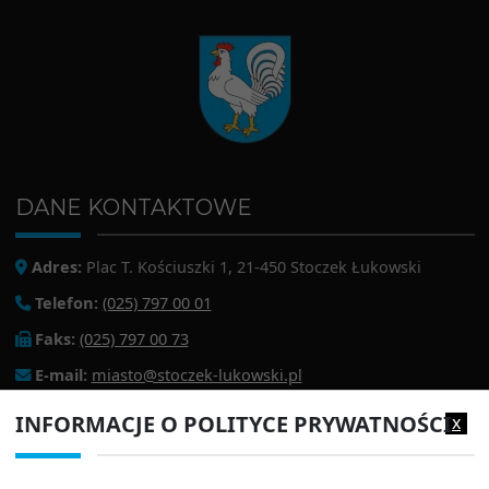
DANE KONTAKTOWE
Adres:
Plac T. Kościuszki 1, 21-450 Stoczek Łukowski
Telefon:
(025) 797 00 01
Faks:
(025) 797 00 73
E-mail:
miasto@stoczek-lukowski.pl
EPUAP:
/1f2s85prir/SkrytkaESP
INFORMACJE O POLITYCE PRYWATNOŚCI
x
Adres do e-doręczeń:
AE:PL-13980-18343-IWIAG-22