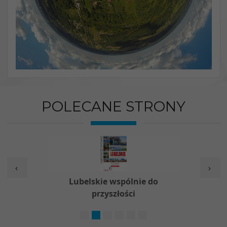
POLECANE STRONY
‹
›
w
Lubelskie wspólnie do
Nieod
przyszłości