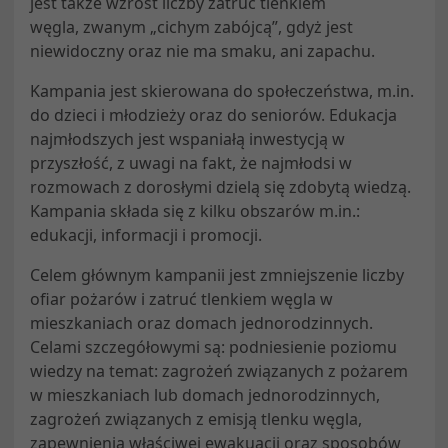
jest także wzrost liczby zatruć tlenkiem
węgla, zwanym „cichym zabójcą”, gdyż jest
niewidoczny oraz nie ma smaku, ani zapachu.
Kampania jest skierowana do społeczeństwa, m.in.
do dzieci i młodzieży oraz do seniorów. Edukacja
najmłodszych jest wspaniałą inwestycją w
przyszłość, z uwagi na fakt, że najmłodsi w
rozmowach z dorosłymi dzielą się zdobytą wiedzą.
Kampania składa się z kilku obszarów m.in.:
edukacji, informacji i promocji.
Celem głównym kampanii jest zmniejszenie liczby
ofiar pożarów i zatruć tlenkiem węgla w
mieszkaniach oraz domach jednorodzinnych.
Celami szczegółowymi są: podniesienie poziomu
wiedzy na temat: zagrożeń związanych z pożarem
w mieszkaniach lub domach jednorodzinnych,
zagrożeń związanych z emisją tlenku węgla,
zapewnienia właściwej ewakuacji oraz sposobów