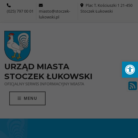
Przejdź do menu
Przejdź do stopki strony
Przejdź do głównej treści strony
Plac T. Kościuszki 1 21-450
(025) 797 00 01
miasto@stoczek-
Stoczek Łukowski
lukowski.pl
Ot
URZĄD MIASTA
STOCZEK ŁUKOWSKI
OFICJALNY SERWIS INFORMACYJNY MIASTA
MENU