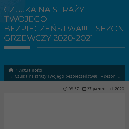
CZUJKA NA STRAŻY
TWOJEGO
BEZPIECZEŃSTWA!!! – SEZON
GRZEWCZY 2020-2021
Aktualności
Czujka na straży Twojego bezpieczeństwa!!! – sezon grzewczy 2020-2021
08
:
37
27
październik
2020