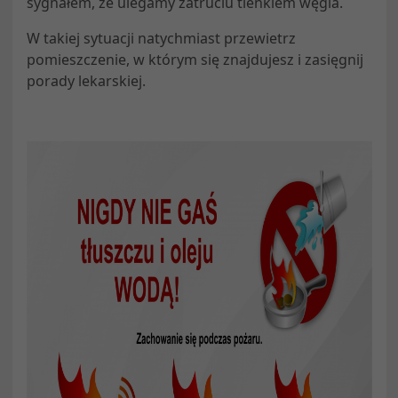
sygnałem, że ulegamy zatruciu tlenkiem węgla.
W takiej sytuacji natychmiast przewietrz
pomieszczenie, w którym się znajdujesz i zasięgnij
porady lekarskiej.