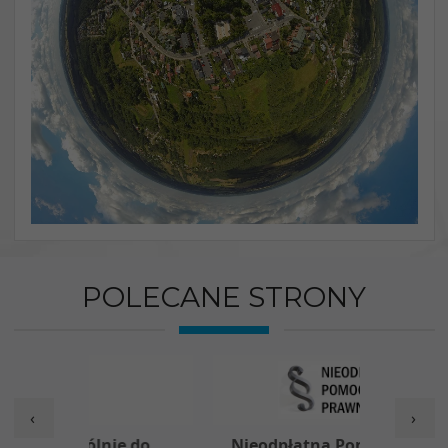
POLECANE STRONY
‹
›
e do
Nieodpłatna Pomoc Prawna
F