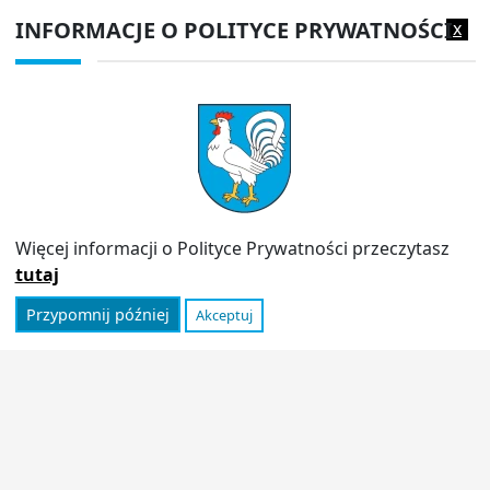
EPUAP:
/1f2s85prir/SkrytkaESP
INFORMACJE O POLITYCE PRYWATNOŚCI
x
Adres do e-doręczeń:
AE:PL-13980-18343-IWIAG-22
PRZYDATNE LINKI
Strona archiwalna
Inspektor Ochrony Danych (IOD)
Polityka prywatności
Więcej informacji o Polityce Prywatności przeczytasz
Informator
tutaj
Przypomnij później
Akceptuj
© 2026
Urząd Miasta Stoczek Łukowski
|
Polityka
prywatności
|
Deklaracja dostępności
|
Wróć na górę ↑