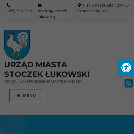
Przejdź do menu
Przejdź do stopki strony
Przejdź do głównej treści strony
Plac T. Kościuszki 1 21-450
(025) 797 00 01
miasto@stoczek-
Stoczek Łukowski
lukowski.pl
Ot
URZĄD MIASTA
STOCZEK ŁUKOWSKI
OFICJALNY SERWIS INFORMACYJNY MIASTA
MENU