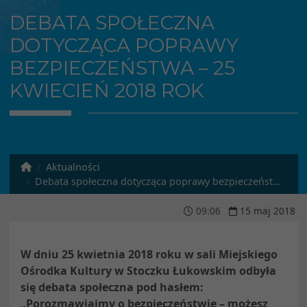
DEBATA SPOŁECZNA
DOTYCZĄCA POPRAWY
BEZPIECZEŃSTWA – 25
KWIECIEŃ 2018 ROK
Aktualności
Debata społeczna dotycząca poprawy bezpieczeństwa – 25 kwiecień 2018 rok
09
:
06
15
maj
2018
W dniu 25 kwietnia 2018 roku w sali Miejskiego
Ośrodka Kultury w Stoczku Łukowskim odbyła
się debata społeczna pod hasłem:
„Porozmawiajmy o bezpieczeństwie – możesz