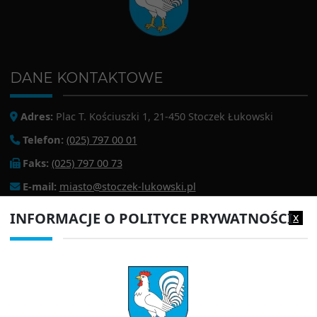
DANE KONTAKTOWE
Adres:
Plac T. Kościuszki 1, 21-450 Stoczek Łukowski
Telefon:
(025) 797 00 01
Faks:
(025) 797 00 73
E-mail:
miasto@stoczek-lukowski.pl
EPUAP:
/1f2s85prir/SkrytkaESP
INFORMACJE O POLITYCE PRYWATNOŚCI
x
Adres do e-doręczeń:
AE:PL-13980-18343-IWIAG-22
PRZYDATNE LINKI