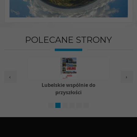
POLECANE STRONY
‹
›
w
Lubelskie wspólnie do
Nieod
przyszłości