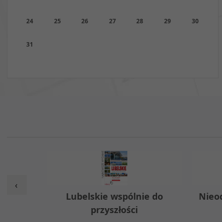
24
25
26
27
28
29
30
31
‹
w
Lubelskie wspólnie do
Nieo
przyszłości