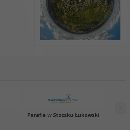
›
y
Parafia w Stoczku Łukowski
Zespół