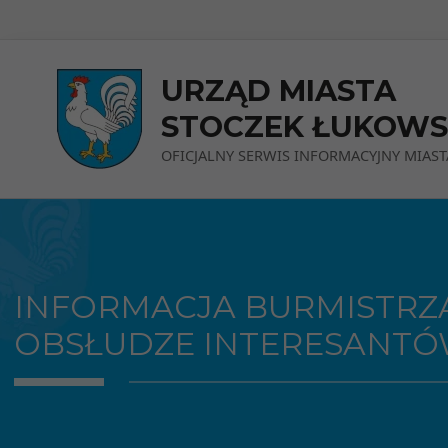
Przejdź do menu
Przejdź do stopki strony
Przejdź do głównej treści strony
URZĄD MIASTA
STOCZEK ŁUKOWS
OFICJALNY SERWIS INFORMACYJNY MIAST
INFORMACJA BURMISTRZ
OBSŁUDZE INTERESANTÓ