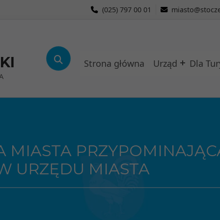
(025) 797 00 01
miasto@stocze
KI
Strona główna
Urząd
Dla Tur
A
A MIASTA PRZYPOMINAJĄC
W URZĘDU MIASTA