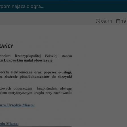
obsłudze interesantów Urzędu Miasta
09
:
11
19