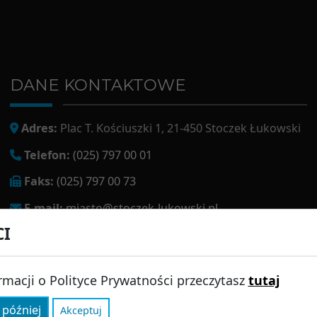
DANE KONTAKTOWE
Adres:
Plac T. Kościuszki 1, 21-450 Stoczek Łukowski
Telefon:
(025) 797 00 01
Faks:
(025) 797 00 73
E-mail:
miasto@stoczek-lukowski.pl
CI
EPUAP:
/1f2s85prir/SkrytkaESP
Adres do e-doręczeń:
AE:PL-13980-18343-IWIAG-22
rmacji o Polityce Prywatności przeczytasz
tutaj
 później
Akceptuj