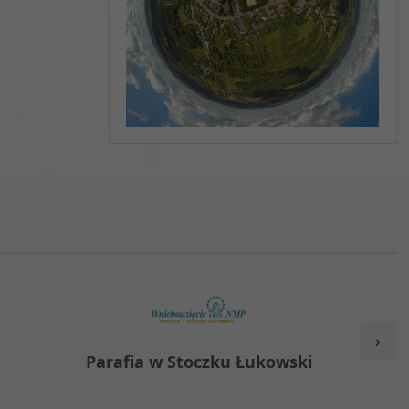
›
y
Parafia w Stoczku Łukowski
Zespół