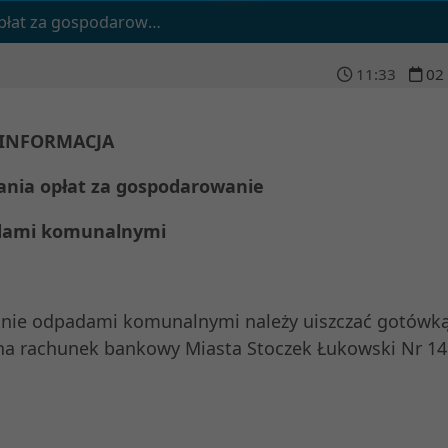
rowanie odpadami komunalnymi
11
:
33
02
INFORMACJA
ania opłat za gospodarowanie
dami komunalnymi
wanie odpadami komunalnymi należy uiszczać gotówką
na rachunek bankowy Miasta Stoczek Łukowski Nr 14