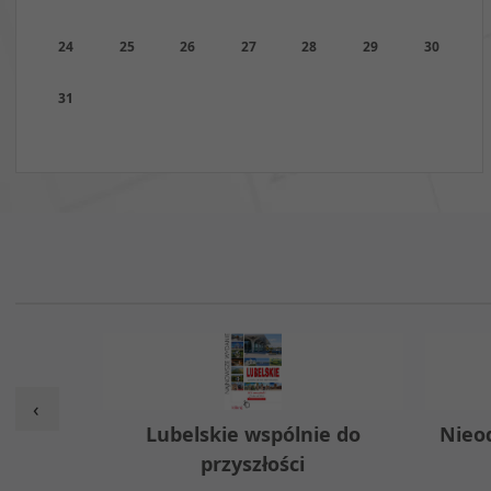
24
25
26
27
28
29
30
31
‹
w
Lubelskie wspólnie do
Nieo
przyszłości