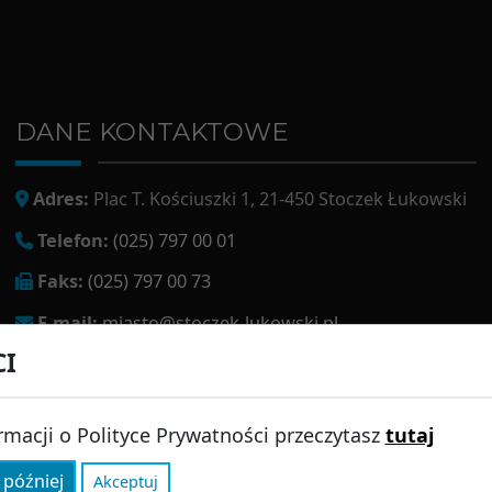
DANE KONTAKTOWE
Adres:
Plac T. Kościuszki 1, 21-450 Stoczek Łukowski
Telefon:
(025) 797 00 01
Faks:
(025) 797 00 73
E-mail:
miasto@stoczek-lukowski.pl
CI
EPUAP:
/1f2s85prir/SkrytkaESP
Adres do e-doręczeń:
AE:PL-13980-18343-IWIAG-22
rmacji o Polityce Prywatności przeczytasz
tutaj
 później
Akceptuj