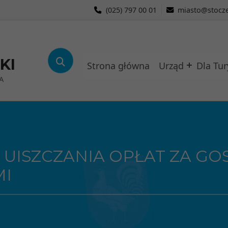
(025) 797 00 01
miasto@stocze
KI
Strona główna
Urząd
Dla Tur
A
 UISZCZANIA OPŁAT ZA G
I