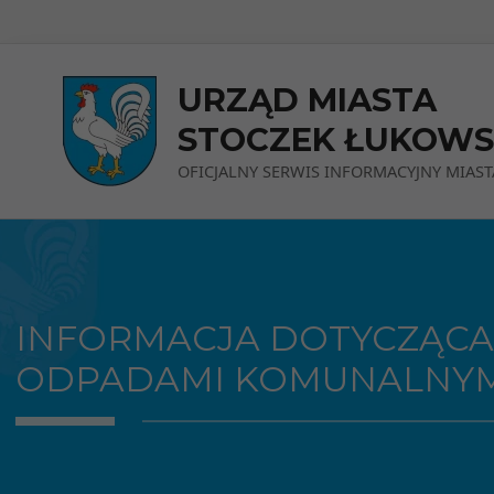
Przejdź do menu
Przejdź do stopki strony
Przejdź do głównej treści strony
URZĄD MIASTA
STOCZEK ŁUKOWS
OFICJALNY SERWIS INFORMACYJNY MIAST
INFORMACJA DOTYCZĄCA
ODPADAMI KOMUNALNYM