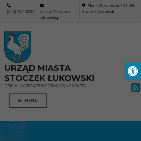
Przejdź do menu
Przejdź do stopki strony
Przejdź do głównej treści strony
Plac T. Kościuszki 1 21-450
(025) 797 00 01
miasto@stoczek-
Stoczek Łukowski
lukowski.pl
Ot
URZĄD MIASTA
STOCZEK ŁUKOWSKI
OFICJALNY SERWIS INFORMACYJNY MIASTA
MENU