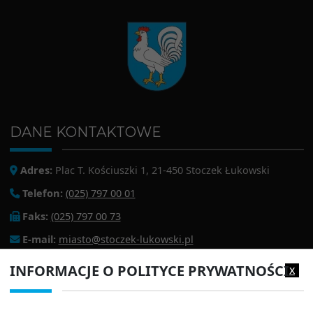
DANE KONTAKTOWE
Adres:
Plac T. Kościuszki 1, 21-450 Stoczek Łukowski
Telefon:
(025) 797 00 01
Faks:
(025) 797 00 73
E-mail:
miasto@stoczek-lukowski.pl
EPUAP:
/1f2s85prir/SkrytkaESP
INFORMACJE O POLITYCE PRYWATNOŚCI
x
Adres do e-doręczeń:
AE:PL-13980-18343-IWIAG-22