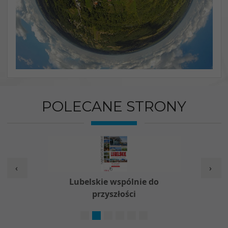
POLECANE STRONY
‹
›
w
Lubelskie wspólnie do
Nieod
przyszłości