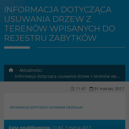
INFORMACJA DOTYCZĄCA
USUWANIA DRZEW Z
TERENÓW WPISANYCH DO
REJESTRU ZABYTKÓW
Aktualności
Informacja dotycząca usuwania drzew z terenów wpisanych do rejestru zabytków
11
:
47
01
marzec
2017
INFORMACJA DOTYCZACA USUWANIA DRZEW.pdf
Data opublikowania:
11:47, 1 marca 2017