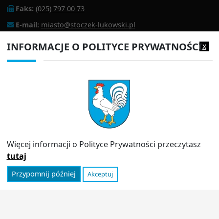
Faks:
(025) 797 00 73
E-mail:
miasto@stoczek-lukowski.pl
EPUAP:
/1f2s85prir/SkrytkaESP
INFORMACJE O POLITYCE PRYWATNOŚCI
x
Adres do e-doręczeń:
AE:PL-13980-18343-IWIAG-22
PRZYDATNE LINKI
Strona archiwalna
Inspektor Ochrony Danych (IOD)
Polityka prywatności
Więcej informacji o Polityce Prywatności przeczytasz
Informator
tutaj
Przypomnij później
Akceptuj