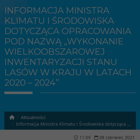
INFORMACJA MINISTRA
KLIMATU I ŚRODOWISKA
DOTYCZĄCA OPRACOWANIA
POD NAZWĄ „WYKONANIE
WIELKOOBSZAROWEJ
INWENTARYZACJI STANU
LASÓW W KRAJU W LATACH
2020 – 2024”
Aktualności
Informacja Ministra Klimatu i Środowiska dotycząca opracowania pod nazwą „WYKONANIE WIELKOOBSZAROWEJ INWENTARYZACJI STANU LASÓW W KRAJU W LATACH 2020 – 2024”
11
:
09
08
czerwiec
2021