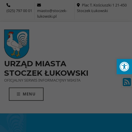
Przejdź do menu
Przejdź do stopki strony
Przejdź do głównej treści strony
Plac T. Kościuszki 1 21-450
(025) 797 00 01
miasto@stoczek-
Stoczek Łukowski
lukowski.pl
Ot
URZĄD MIASTA
STOCZEK ŁUKOWSKI
OFICJALNY SERWIS INFORMACYJNY MIASTA
MENU