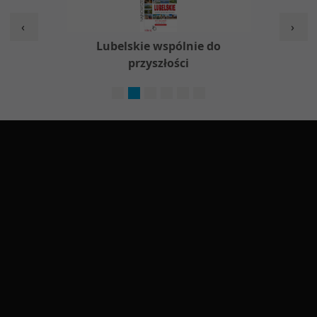
‹
›
w
Lubelskie wspólnie do
Nieod
przyszłości