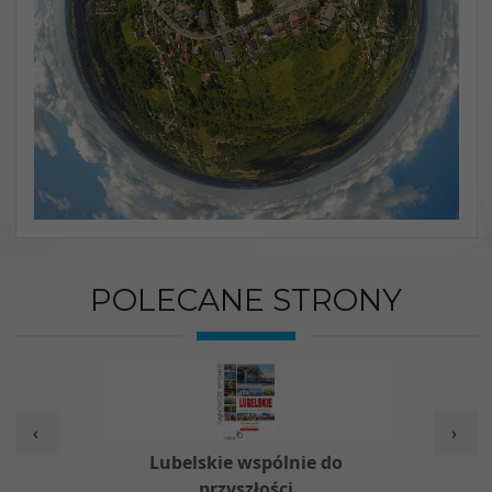
POLECANE STRONY
‹
›
w
Lubelskie wspólnie do
Nieod
przyszłości