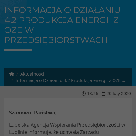
INFORMACJA O DZIAŁANIU
4.2 PRODUKCJA ENERGII Z
OZE W
PRZEDSIĘBIORSTWACH
Aktualności
Informacja o Działaniu 4.2 Produkcja energii z OZE w przedsiębiorstwach
13
:
26
20
luty
2020
Szanowni Państwo,
Lubelska Agencja Wspierania Przedsiębiorczości w
Lublinie informuje, że uchwałą Zarządu