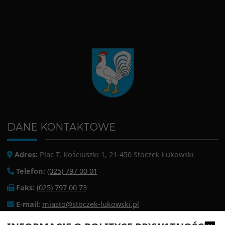
DANE KONTAKTOWE
Adres:
Plac T. Kościuszki 1, 21-450 Stoczek Łukowski
Telefon:
(025) 797 00 01
Faks:
(025) 797 00 73
E-mail:
miasto@stoczek-lukowski.pl
EPUAP:
/1f2s85prir/SkrytkaESP