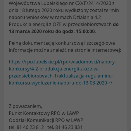
Województwa Lubelskiego nr CXVII/2414/2020 z
dnia 18 lutego 2020 roku wydłużony został termin
naboru wniosków w ramach Działania 4.2
Produkcja energii z OZE w przedsiębiorstwach
do
13 marca 2020 roku do godz. 15:00:00
.
Pełną dokumentację konkursową i szczegółowe
informacje można znaleźć na stronie internetowej:
https://rpo.lubelskie.pl/rpo/wiadomosci/nabory-
konkursy/4-2-produkcja-energii-z-oze-w-
przedsiebiorstwach-1/aktualizacja-regulaminu-
konkursu-wydluzenie-naboru-do-13-03-2020-r/
Z poważaniem,
Punkt Kontaktowy RPO w LAWP
Oddział Komunikacji RPO w LAWP
tel. 81 46 23 812 tel. 81 46 23 831