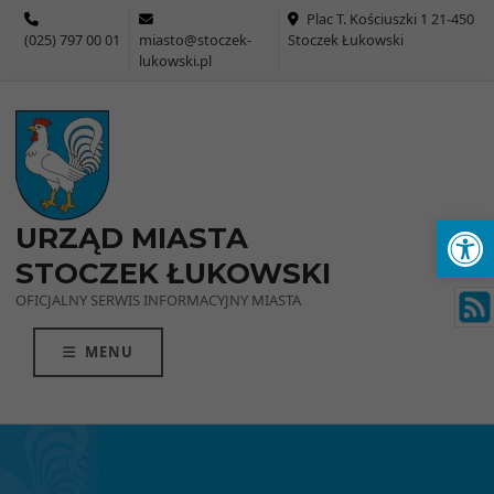
Przejdź do menu
Przejdź do stopki strony
Przejdź do głównej treści strony
Plac T. Kościuszki 1 21-450
(025) 797 00 01
miasto@stoczek-
Stoczek Łukowski
lukowski.pl
Ot
URZĄD MIASTA
STOCZEK ŁUKOWSKI
OFICJALNY SERWIS INFORMACYJNY MIASTA
MENU