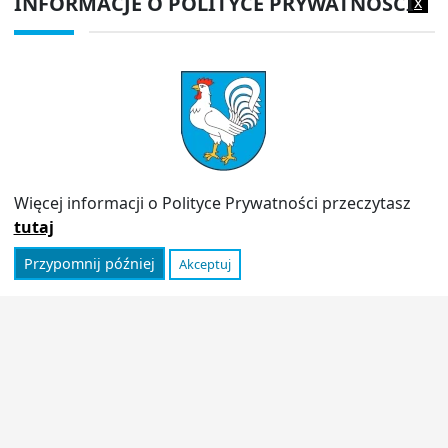
INFORMACJE O POLITYCE PRYWATNOŚCI
x
Adres do e-doręczeń:
AE:PL-13980-18343-IWIAG-22
PRZYDATNE LINKI
Strona archiwalna
Inspektor Ochrony Danych (IOD)
Polityka prywatności
Więcej informacji o Polityce Prywatności przeczytasz
Informator
tutaj
Przypomnij później
Akceptuj
© 2026
Urząd Miasta Stoczek Łukowski
|
Polityka
prywatności
|
Deklaracja dostępności
|
Wróć na górę ↑