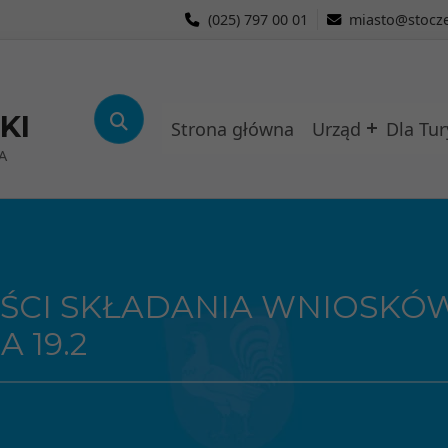
(025) 797 00 01
miasto@stocze
KI
Strona główna
Urząd
Dla Tur
A
ŚCI SKŁADANIA WNIOSKÓ
 19.2