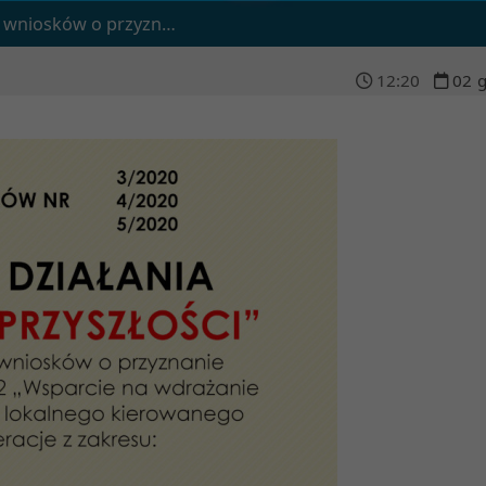
pomocy w ramach poddziałania 19.2
12
:
20
02
g