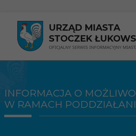
Przejdź do menu
Przejdź do stopki strony
Przejdź do głównej treści strony
URZĄD MIASTA
STOCZEK ŁUKOWS
OFICJALNY SERWIS INFORMACYJNY MIAST
INFORMACJA O MOŻLIWO
W RAMACH PODDZIAŁANIA