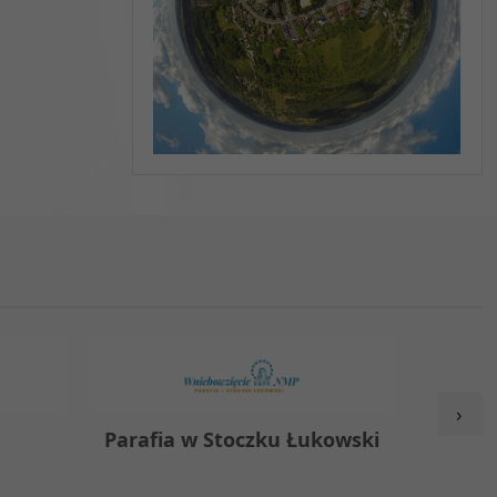
›
y
Parafia w Stoczku Łukowski
Zespół