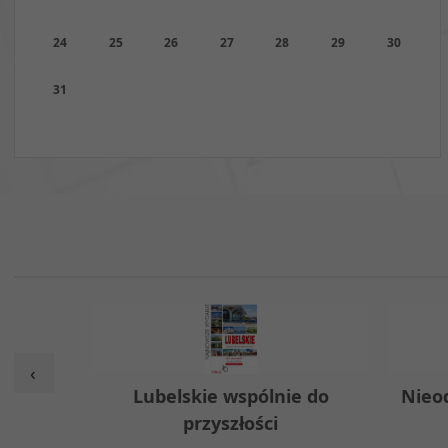
24
25
26
27
28
29
30
31
‹
w
Lubelskie wspólnie do
Nieo
przyszłości