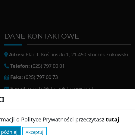
DANE KONTAKTOWE
Adres:
Plac T. Kościuszki 1, 21-450 Stoczek Łukowski
Telefon:
(025) 797 00 01
Faks:
(025) 797 00 73
E-mail:
miasto@stoczek-lukowski.pl
CI
EPUAP:
/1f2s85prir/SkrytkaESP
Adres do e-doręczeń:
AE:PL-13980-18343-IWIAG-22
rmacji o Polityce Prywatności przeczytasz
tutaj
 później
Akceptuj