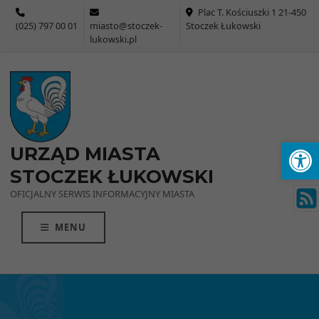
Przejdź do menu
Przejdź do stopki strony
Przejdź do głównej treści strony
Plac T. Kościuszki 1 21-450
(025) 797 00 01
miasto@stoczek-
Stoczek Łukowski
lukowski.pl
Ot
URZĄD MIASTA
STOCZEK ŁUKOWSKI
OFICJALNY SERWIS INFORMACYJNY MIASTA
MENU