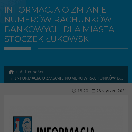
INFORMACJA O ZMIANIE
NUMERÓW RACHUNKÓW
BANKOWYCH DLA MIASTA
STOCZEK ŁUKOWSKI
Aktualności
INFORMACJA O ZMIANIE NUMERÓW RACHUNKÓW BANKOWYCH dla miasta stoczek łukowski
13
:
20
28
styczeń
2021