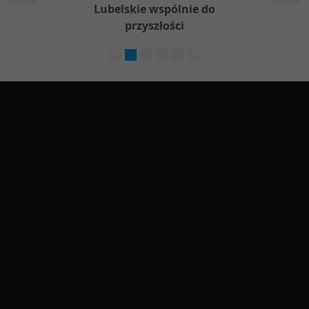
w
Lubelskie wspólnie do
Nieod
przyszłości