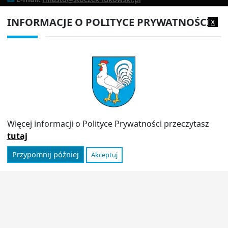
EPUAP:
/1f2s85prir/SkrytkaESP
INFORMACJE O POLITYCE PRYWATNOŚCI
x
Adres do e-doręczeń:
AE:PL-13980-18343-IWIAG-22
PRZYDATNE LINKI
Strona archiwalna
Inspektor Ochrony Danych (IOD)
Polityka prywatności
Więcej informacji o Polityce Prywatności przeczytasz
Informator
tutaj
Przypomnij później
Akceptuj
© 2026
Urząd Miasta Stoczek Łukowski
|
Polityka
prywatności
|
Deklaracja dostępności
|
Wróć na górę ↑