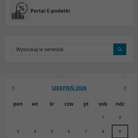
Portal E-podatki
Wyszukaj
<
>
SIERPIEŃ 2026
pon
wt
śr
czw
pt
sob
ndz
1
2
3
4
5
6
7
8
9