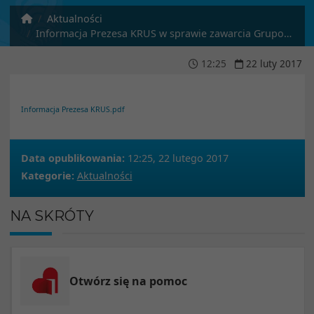
Aktualności
Informacja Prezesa KRUS w sprawie zawarcia Grupowego Ubezpieczenia Następstw Nieszczęśliwych wypadków dzieci, których rodzice lub opiekunowie prawni są ubezpieczeniw KRUS w pełnym zakresie
12
:
25
22
luty
2017
Informacja Prezesa KRUS.pdf
Data opublikowania:
12:25, 22 lutego 2017
Kategorie:
Aktualności
NA SKRÓTY
Otwórz się na pomoc