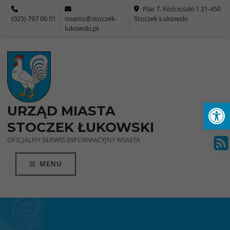
Przejdź do menu
Przejdź do stopki strony
Przejdź do głównej treści strony
Plac T. Kościuszki 1 21-450
(025) 797 00 01
miasto@stoczek-
Stoczek Łukowski
lukowski.pl
Ot
URZĄD MIASTA
STOCZEK ŁUKOWSKI
OFICJALNY SERWIS INFORMACYJNY MIASTA
MENU