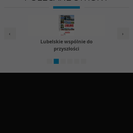
‹
›
w
Lubelskie wspólnie do
Nieod
przyszłości