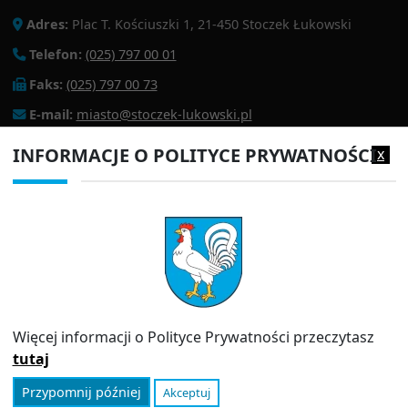
Adres:
Plac T. Kościuszki 1, 21-450 Stoczek Łukowski
Telefon:
(025) 797 00 01
Faks:
(025) 797 00 73
E-mail:
miasto@stoczek-lukowski.pl
EPUAP:
/1f2s85prir/SkrytkaESP
INFORMACJE O POLITYCE PRYWATNOŚCI
x
Adres do e-doręczeń:
AE:PL-13980-18343-IWIAG-22
PRZYDATNE LINKI
Strona archiwalna
Inspektor Ochrony Danych (IOD)
Polityka prywatności
Więcej informacji o Polityce Prywatności przeczytasz
Informator
tutaj
Przypomnij później
Akceptuj