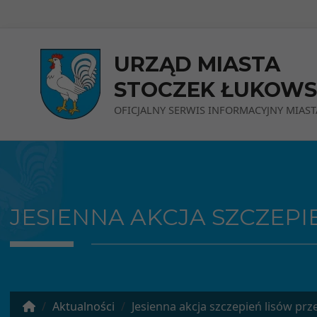
Przejdź do menu
Przejdź do stopki strony
Przejdź do głównej treści strony
URZĄD MIASTA
STOCZEK ŁUKOWS
OFICJALNY SERWIS INFORMACYJNY MIAST
JESIENNA AKCJA SZCZEPI
Aktualności
Jesienna akcja szczepień lisów prz