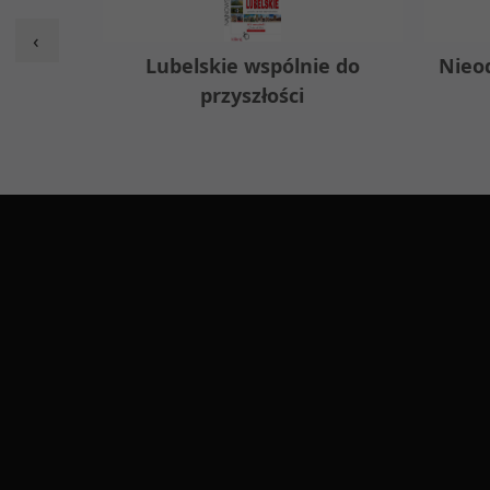
‹
w
Lubelskie wspólnie do
Nieo
przyszłości