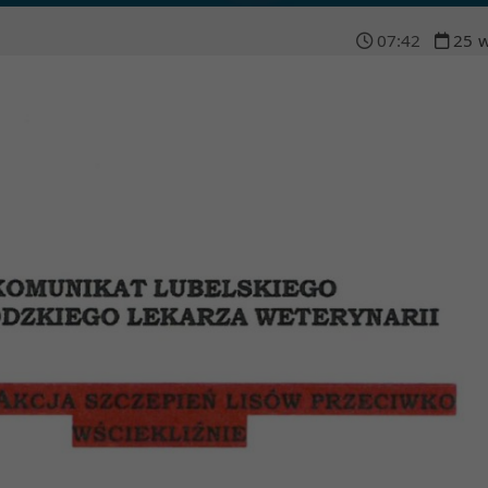
07
:
42
25
w