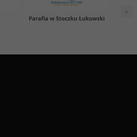
›
y
Parafia w Stoczku Łukowski
Zespół