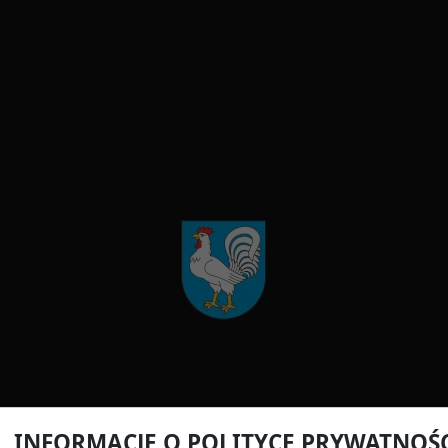
INFORMACJE O POLITYCE PRYWATNOŚ