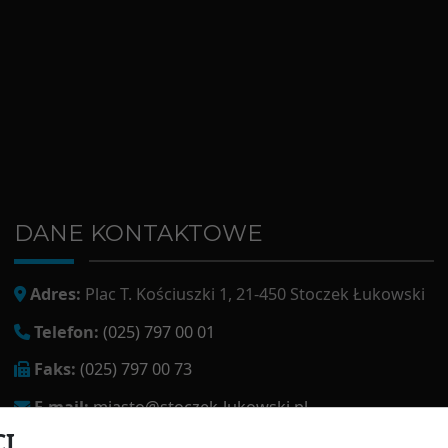
DANE KONTAKTOWE
Adres:
Plac T. Kościuszki 1, 21-450 Stoczek Łukowski
Telefon:
(025) 797 00 01
Faks:
(025) 797 00 73
E-mail:
miasto@stoczek-lukowski.pl
CI
EPUAP:
/1f2s85prir/SkrytkaESP