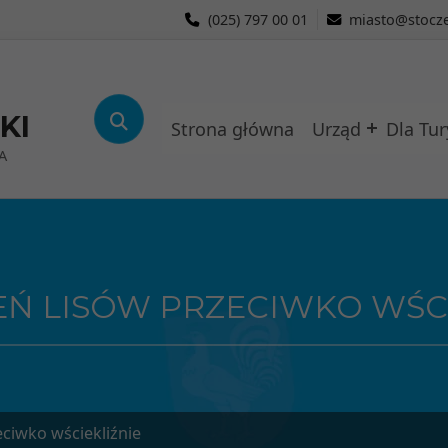
(025) 797 00 01
miasto@stocze
KI
Strona główna
Urząd
Dla Tur
A
EŃ LISÓW PRZECIWKO WŚC
eciwko wściekliźnie