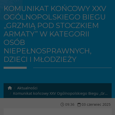
KOMUNIKAT KOŃCOWY XXV
OGÓLNOPOLSKIEGO BIEGU
„GRZMIĄ POD STOCZKIEM
ARMATY” W KATEGORII
OSÓB
NIEPEŁNOSPRAWNYCH,
DZIECI I MŁODZIEŻY
Aktualności
Komunikat końcowy XXV Ogólnopolskiego Biegu „Grzmią pod Stoczkiem armaty” w kategorii osób niepełnosprawnych, dzieci i młodzieży
09
:
36
03
czerwiec
2025