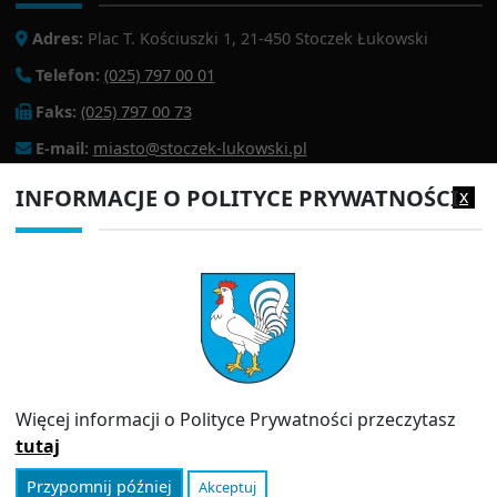
Adres:
Plac T. Kościuszki 1, 21-450 Stoczek Łukowski
Telefon:
(025) 797 00 01
Faks:
(025) 797 00 73
E-mail:
miasto@stoczek-lukowski.pl
EPUAP:
/1f2s85prir/SkrytkaESP
INFORMACJE O POLITYCE PRYWATNOŚCI
x
Adres do e-doręczeń:
AE:PL-13980-18343-IWIAG-22
PRZYDATNE LINKI
Strona archiwalna
Inspektor Ochrony Danych (IOD)
Polityka prywatności
Więcej informacji o Polityce Prywatności przeczytasz
Informator
tutaj
Przypomnij później
Akceptuj