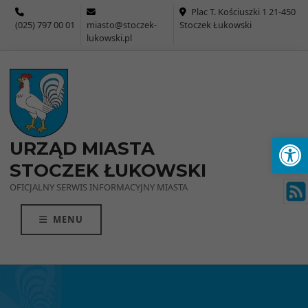
Przejdź do menu
Przejdź do stopki strony
Przejdź do głównej treści strony
Plac T. Kościuszki 1 21-450
(025) 797 00 01
miasto@stoczek-
Stoczek Łukowski
lukowski.pl
Ot
URZĄD MIASTA
STOCZEK ŁUKOWSKI
OFICJALNY SERWIS INFORMACYJNY MIASTA
MENU