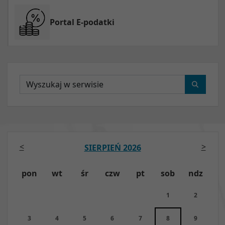
Portal E-podatki
Wyszukaj
<
>
SIERPIEŃ 2026
pon
wt
śr
czw
pt
sob
ndz
1
2
3
4
5
6
7
8
9