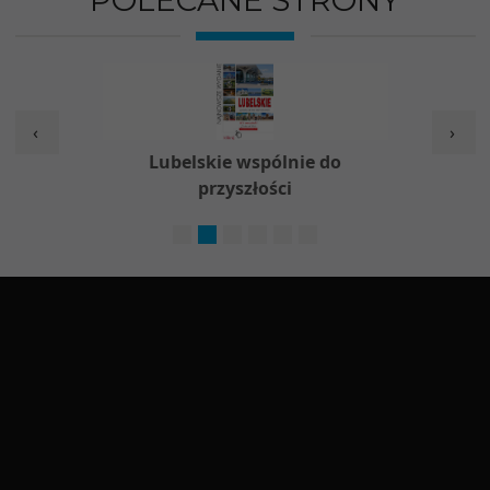
‹
›
w
Lubelskie wspólnie do
Nieod
przyszłości