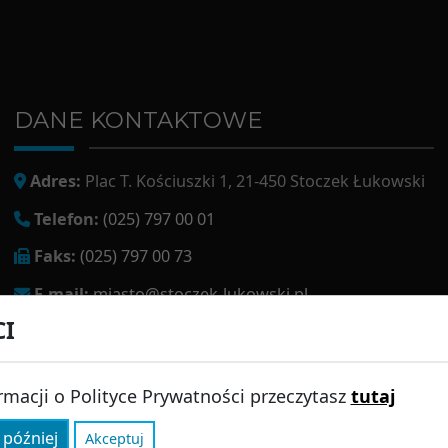
DANE KONTAKTOWE
Adres:
Plac T. Kościuszki 1, 21-450 Stoczek Łukowski
Telefon:
(025) 797 00 01
Faks:
(025) 797 00 73
E-mail:
miasto@stoczek-lukowski.pl
CI
EPUAP:
/1f2s85prir/SkrytkaESP
Adres do e-doręczeń:
AE:PL-13980-18343-IWIAG-22
rmacji o Polityce Prywatności przeczytasz
tutaj
 później
Akceptuj