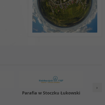
›
y
Parafia w Stoczku Łukowski
Zespół