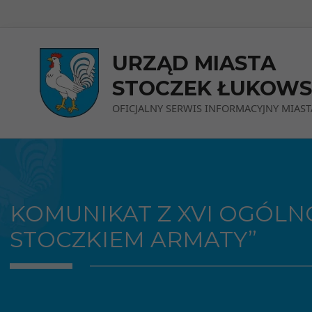
Przejdź do menu
Przejdź do stopki strony
Przejdź do głównej treści strony
URZĄD MIASTA
STOCZEK ŁUKOWS
OFICJALNY SERWIS INFORMACYJNY MIAST
KOMUNIKAT Z XVI OGÓLN
STOCZKIEM ARMATY”