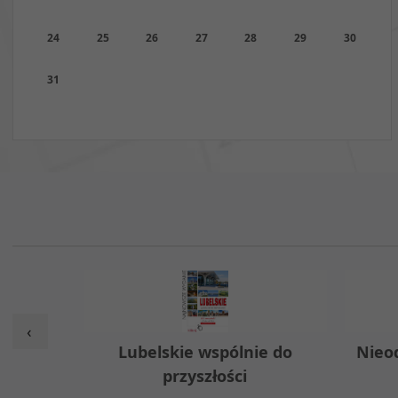
24
25
26
27
28
29
30
31
‹
w
Lubelskie wspólnie do
Nieo
przyszłości