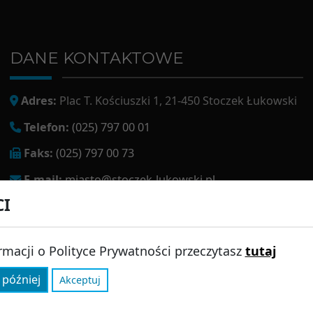
DANE KONTAKTOWE
Adres:
Plac T. Kościuszki 1, 21-450 Stoczek Łukowski
Telefon:
(025) 797 00 01
Faks:
(025) 797 00 73
E-mail:
miasto@stoczek-lukowski.pl
CI
EPUAP:
/1f2s85prir/SkrytkaESP
Adres do e-doręczeń:
AE:PL-13980-18343-IWIAG-22
rmacji o Polityce Prywatności przeczytasz
tutaj
 później
Akceptuj