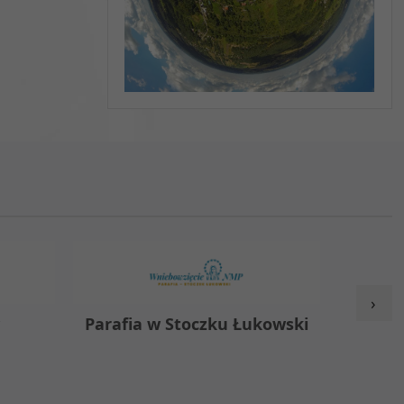
›
y
Parafia w Stoczku Łukowski
Zespół