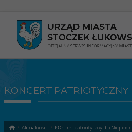
Przejdź do menu
Przejdź do stopki strony
Przejdź do głównej treści strony
URZĄD MIASTA
STOCZEK ŁUKOWS
OFICJALNY SERWIS INFORMACYJNY MIAST
KONCERT PATRIOTYCZNY 
Aktualności
KOncert patriotyczny dla Niepodle