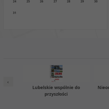
24
25
26
27
28
29
30
31
‹
w
Lubelskie wspólnie do
Nieo
przyszłości