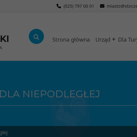
(025) 797 00 01
miasto@stocze
KI
Strona główna
Urząd
Dla Tur
A
DLA NIEPODLEGŁEJ
głej