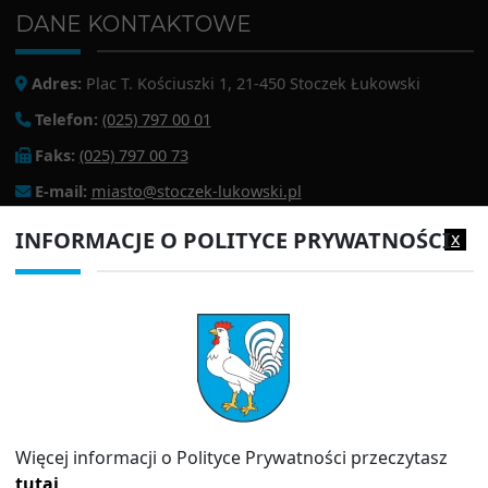
DANE KONTAKTOWE
Adres:
Plac T. Kościuszki 1, 21-450 Stoczek Łukowski
Telefon:
(025) 797 00 01
Faks:
(025) 797 00 73
E-mail:
miasto@stoczek-lukowski.pl
EPUAP:
/1f2s85prir/SkrytkaESP
INFORMACJE O POLITYCE PRYWATNOŚCI
x
Adres do e-doręczeń:
AE:PL-13980-18343-IWIAG-22
PRZYDATNE LINKI
Strona archiwalna
Inspektor Ochrony Danych (IOD)
Polityka prywatności
Więcej informacji o Polityce Prywatności przeczytasz
Informator
tutaj