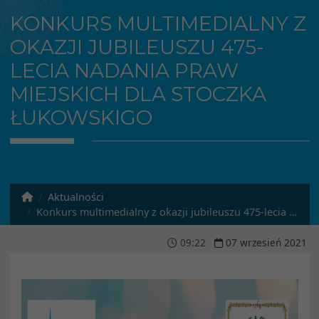
KONKURS MULTIMEDIALNY Z
OKAZJI JUBILEUSZU 475-
LECIA NADANIA PRAW
MIEJSKICH DLA STOCZKA
ŁUKOWSKIGO
Aktualności
Konkurs multimedialny z okazji jubileuszu 475-lecia nadania praw miejskich dla Stoczka Łukowskigo
09
:
22
07
wrzesień
2021