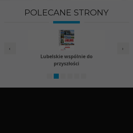
POLECANE STRONY
‹
›
w
Lubelskie wspólnie do
Nieod
przyszłości