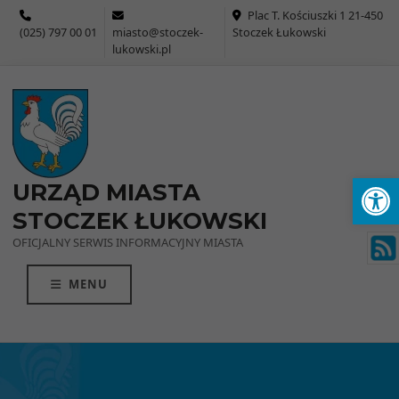
Przejdź do menu
Przejdź do stopki strony
Przejdź do głównej treści strony
Plac T. Kościuszki 1 21-450
(025) 797 00 01
miasto@stoczek-
Stoczek Łukowski
lukowski.pl
Ot
URZĄD MIASTA
STOCZEK ŁUKOWSKI
OFICJALNY SERWIS INFORMACYJNY MIASTA
MENU