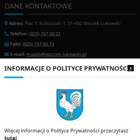
DANE KONTAKTOWE
Adres:
Plac T. Kościuszki 1, 21-450 Stoczek Łukowski
Telefon:
(025) 797 00 01
Faks:
(025) 797 00 73
E-mail:
miasto@stoczek-lukowski.pl
EPUAP:
/1f2s85prir/SkrytkaESP
INFORMACJE O POLITYCE PRYWATNOŚCI
x
Adres do e-doręczeń:
AE:PL-13980-18343-IWIAG-22
PRZYDATNE LINKI
Strona archiwalna
Inspektor Ochrony Danych (IOD)
Polityka prywatności
Więcej informacji o Polityce Prywatności przeczytasz
Informator
tutaj