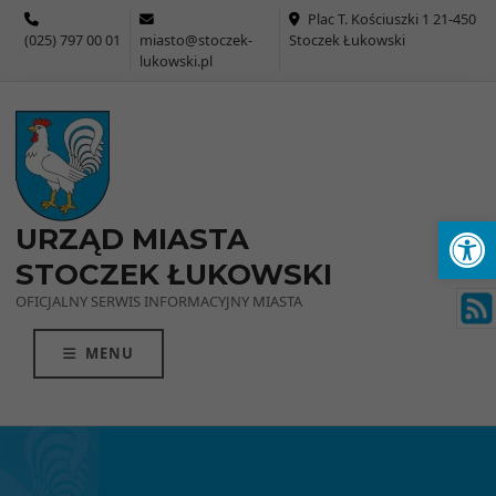
Przejdź do menu
Przejdź do stopki strony
Przejdź do głównej treści strony
Plac T. Kościuszki 1 21-450
(025) 797 00 01
miasto@stoczek-
Stoczek Łukowski
lukowski.pl
Ot
URZĄD MIASTA
STOCZEK ŁUKOWSKI
OFICJALNY SERWIS INFORMACYJNY MIASTA
MENU