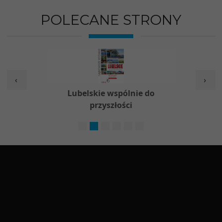
POLECANE STRONY
‹
›
w
Lubelskie wspólnie do
Nieod
przyszłości