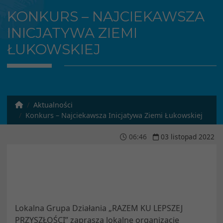
KONKURS – NAJCIEKAWSZA
INICJATYWA ZIEMI
ŁUKOWSKIEJ
Aktualności
Konkurs – Najciekawsza Inicjatywa Ziemi Łukowskiej
06
:
46
03
listopad
2022
Lokalna Grupa Działania „RAZEM KU LEPSZEJ
PRZYSZŁOŚCI” zaprasza lokalne organizacje