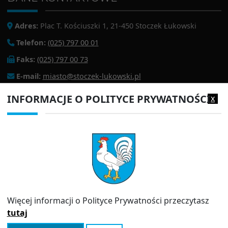
Adres:
Plac T. Kościuszki 1, 21-450 Stoczek Łukowski
Telefon:
(025) 797 00 01
Faks:
(025) 797 00 73
E-mail:
miasto@stoczek-lukowski.pl
EPUAP:
/1f2s85prir/SkrytkaESP
INFORMACJE O POLITYCE PRYWATNOŚCI
x
Adres do e-doręczeń:
AE:PL-13980-18343-IWIAG-22
PRZYDATNE LINKI
Strona archiwalna
Inspektor Ochrony Danych (IOD)
Polityka prywatności
Więcej informacji o Polityce Prywatności przeczytasz
Informator
tutaj