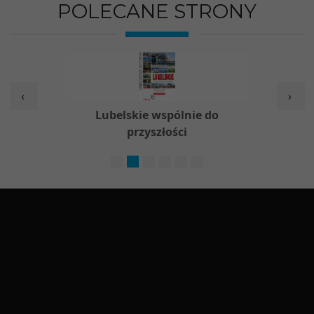
POLECANE STRONY
‹
›
w
Lubelskie wspólnie do
Nieod
przyszłości