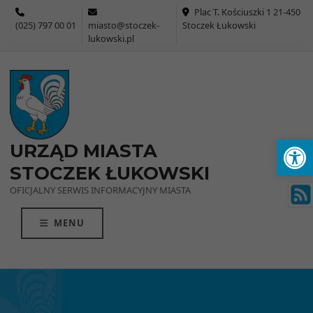
Przejdź do menu
Przejdź do stopki strony
Przejdź do głównej treści strony
Plac T. Kościuszki 1 21-450
(025) 797 00 01
miasto@stoczek-
Stoczek Łukowski
lukowski.pl
Ot
URZĄD MIASTA
STOCZEK ŁUKOWSKI
OFICJALNY SERWIS INFORMACYJNY MIASTA
MENU