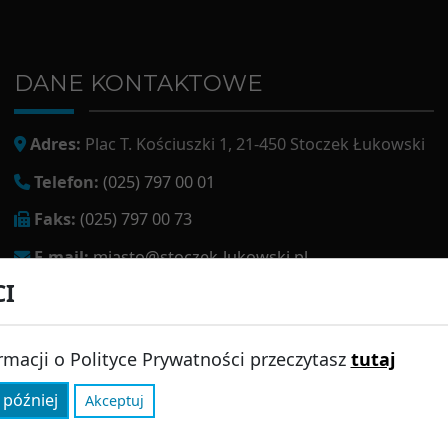
DANE KONTAKTOWE
Adres:
Plac T. Kościuszki 1, 21-450 Stoczek Łukowski
Telefon:
(025) 797 00 01
Faks:
(025) 797 00 73
E-mail:
miasto@stoczek-lukowski.pl
CI
EPUAP:
/1f2s85prir/SkrytkaESP
Adres do e-doręczeń:
AE:PL-13980-18343-IWIAG-22
rmacji o Polityce Prywatności przeczytasz
tutaj
 później
Akceptuj