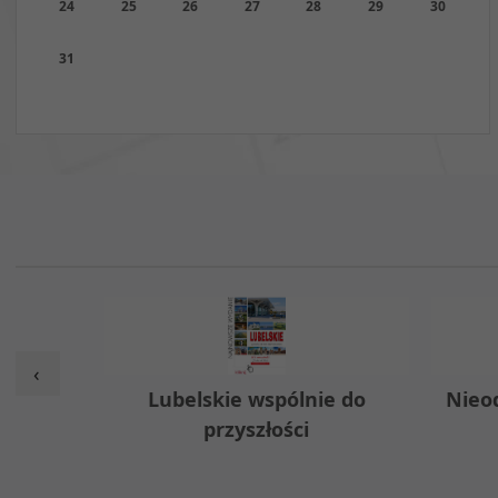
24
25
26
27
28
29
30
31
‹
w
Lubelskie wspólnie do
Nieo
przyszłości