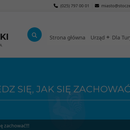
(025) 797 00 01
miasto@stocze
KI
Strona główna
Urząd
Dla Tur
A
 SIĘ, JAK SIĘ ZACHOWAĆ!
ię zachować!!!