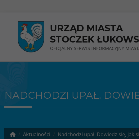
Przejdź do menu
Przejdź do stopki strony
Przejdź do głównej treści strony
URZĄD MIASTA
STOCZEK ŁUKOWS
OFICJALNY SERWIS INFORMACYJNY MIAST
NADCHODZI UPAŁ. DOWIEDZ
Aktualności
Nadchodzi upał. Dowiedz się, jak s