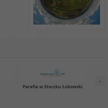
›
y
Parafia w Stoczku Łukowski
Zespół