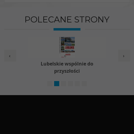
POLECANE STRONY
‹
›
w
Lubelskie wspólnie do
Nieod
przyszłości