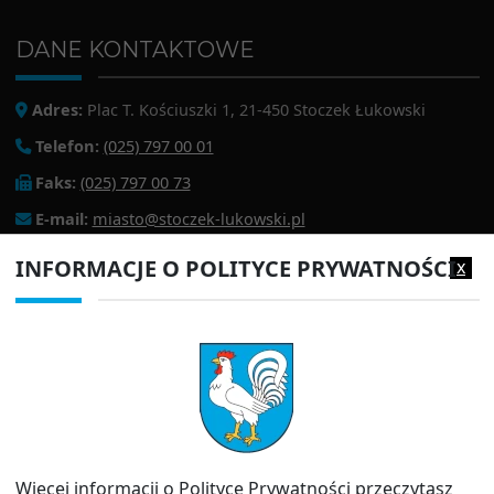
DANE KONTAKTOWE
Adres:
Plac T. Kościuszki 1, 21-450 Stoczek Łukowski
Telefon:
(025) 797 00 01
Faks:
(025) 797 00 73
E-mail:
miasto@stoczek-lukowski.pl
EPUAP:
/1f2s85prir/SkrytkaESP
INFORMACJE O POLITYCE PRYWATNOŚCI
x
Adres do e-doręczeń:
AE:PL-13980-18343-IWIAG-22
PRZYDATNE LINKI
Strona archiwalna
Inspektor Ochrony Danych (IOD)
Polityka prywatności
Więcej informacji o Polityce Prywatności przeczytasz