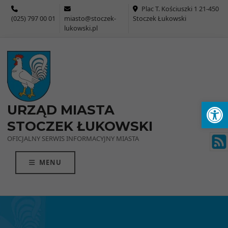
Przejdź do menu
Przejdź do stopki strony
Przejdź do głównej treści strony
Plac T. Kościuszki 1 21-450
(025) 797 00 01
miasto@stoczek-
Stoczek Łukowski
lukowski.pl
Ot
URZĄD MIASTA
STOCZEK ŁUKOWSKI
OFICJALNY SERWIS INFORMACYJNY MIASTA
MENU