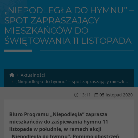
„NIEPODLEGŁA DO HYMNU” –
SPOT ZAPRASZAJĄCY
MIESZKAŃCÓW DO
ŚWIĘTOWANIA 11 LISTOPADA
Aktualności
„Niepodległa do hymnu” – spot zapraszający mieszkańców do świętowania 11 listopada
13
:
11
05
listopad
2020
Biuro Programu „Niepodległa” zaprasza
mieszkańców do zaśpiewania hymnu 11
listopada w południe, w ramach akcji
„Niepodległa do hymnu”. Pomimo obostrzeń