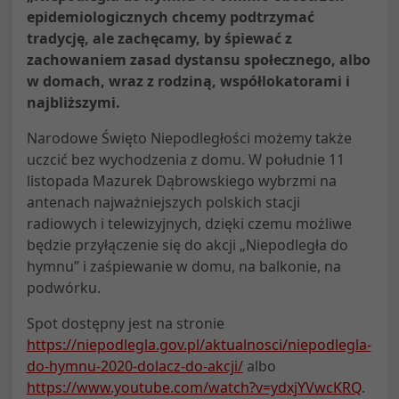
epidemiologicznych chcemy podtrzymać
tradycję, ale zachęcamy, by śpiewać z
zachowaniem zasad dystansu społecznego, albo
w domach, wraz z rodziną, współlokatorami i
najbliższymi.
Narodowe Święto Niepodległości możemy także
uczcić bez wychodzenia z domu. W południe 11
listopada Mazurek Dąbrowskiego wybrzmi na
antenach najważniejszych polskich stacji
radiowych i telewizyjnych, dzięki czemu możliwe
będzie przyłączenie się do akcji „Niepodległa do
hymnu” i zaśpiewanie w domu, na balkonie, na
podwórku.
Spot dostępny jest na stronie
https://niepodlegla.gov.pl/aktualnosci/niepodlegla-
do-hymnu-2020-dolacz-do-akcji/
albo
https://www.youtube.com/watch?v=ydxjYVwcKRQ
.