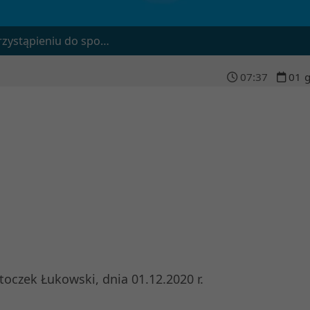
darowania przestrzennego Gminy Miasto Stoczek Łukowski
07
:
37
01
g
a 01.12.2020 r.