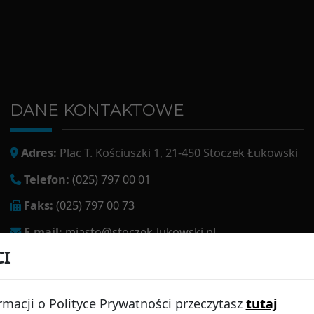
DANE KONTAKTOWE
Adres:
Plac T. Kościuszki 1, 21-450 Stoczek Łukowski
Telefon:
(025) 797 00 01
Faks:
(025) 797 00 73
E-mail:
miasto@stoczek-lukowski.pl
CI
EPUAP:
/1f2s85prir/SkrytkaESP
Adres do e-doręczeń:
AE:PL-13980-18343-IWIAG-22
rmacji o Polityce Prywatności przeczytasz
tutaj