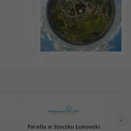
›
y
Parafia w Stoczku Łukowski
Zespół