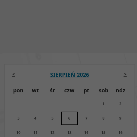
<
>
SIERPIEŃ 2026
pon
wt
śr
czw
pt
sob
ndz
1
2
3
4
5
6
7
8
9
10
11
12
13
14
15
16