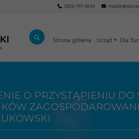
(025) 797 00 01
miasto@stocze
KI
Strona główna
Urząd
Dla Tur
A
NIE O PRZYSTĄPIENIU DO
NKÓW ZAGOSPODAROWANI
ŁUKOWSKI