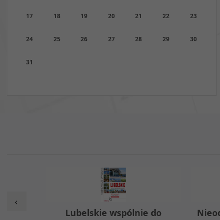
17
18
19
20
21
22
23
24
25
26
27
28
29
30
31
‹
w
Lubelskie wspólnie do
Nieo