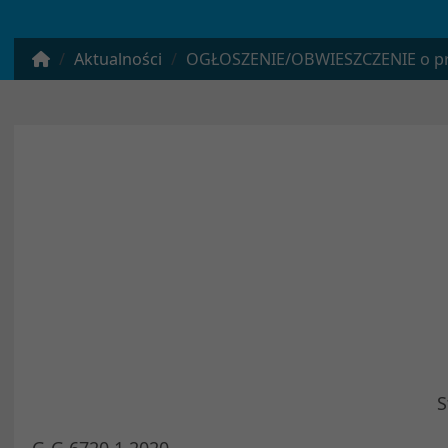
Aktualności
OGŁOSZENIE/OBWIESZCZENIE o przystąpieniu do sporządzenia Studium uwarunkowań i kierunków zagospo
Stoczek Łukowski, dni
G-G.6720.1.2020