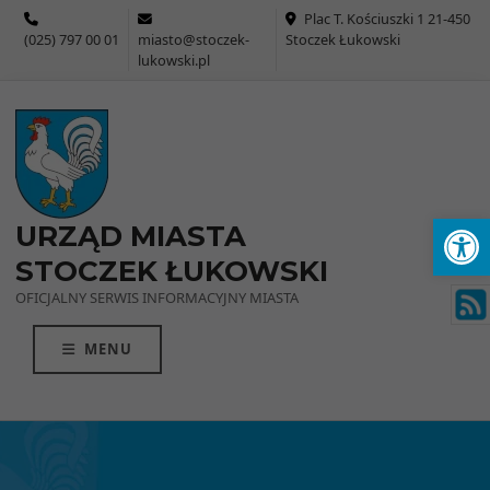
Przejdź do menu
Przejdź do stopki strony
Przejdź do głównej treści strony
Plac T. Kościuszki 1 21-450
(025) 797 00 01
miasto@stoczek-
Stoczek Łukowski
lukowski.pl
Ot
URZĄD MIASTA
STOCZEK ŁUKOWSKI
OFICJALNY SERWIS INFORMACYJNY MIASTA
MENU