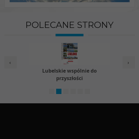
POLECANE STRONY
‹
›
w
Lubelskie wspólnie do
Nieod
przyszłości