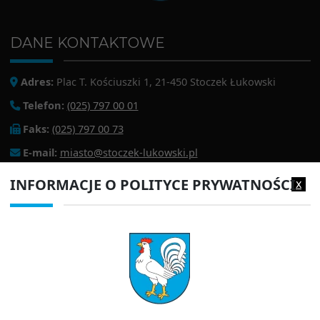
DANE KONTAKTOWE
Adres:
Plac T. Kościuszki 1, 21-450 Stoczek Łukowski
Telefon:
(025) 797 00 01
Faks:
(025) 797 00 73
E-mail:
miasto@stoczek-lukowski.pl
EPUAP:
/1f2s85prir/SkrytkaESP
INFORMACJE O POLITYCE PRYWATNOŚCI
x
Adres do e-doręczeń:
AE:PL-13980-18343-IWIAG-22
PRZYDATNE LINKI
Strona archiwalna
Inspektor Ochrony Danych (IOD)