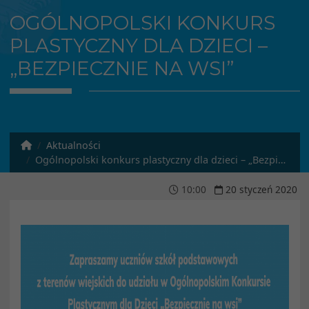
OGÓLNOPOLSKI KONKURS
PLASTYCZNY DLA DZIECI –
„BEZPIECZNIE NA WSI”
Aktualności
Ogólnopolski konkurs plastyczny dla dzieci – „Bezpiecznie na wsi”
10
:
00
20
styczeń
2020