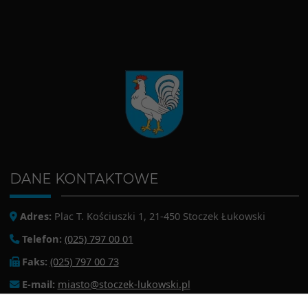
DANE KONTAKTOWE
Adres:
Plac T. Kościuszki 1, 21-450 Stoczek Łukowski
Telefon:
(025) 797 00 01
Faks:
(025) 797 00 73
E-mail:
miasto@stoczek-lukowski.pl
EPUAP:
/1f2s85prir/SkrytkaESP