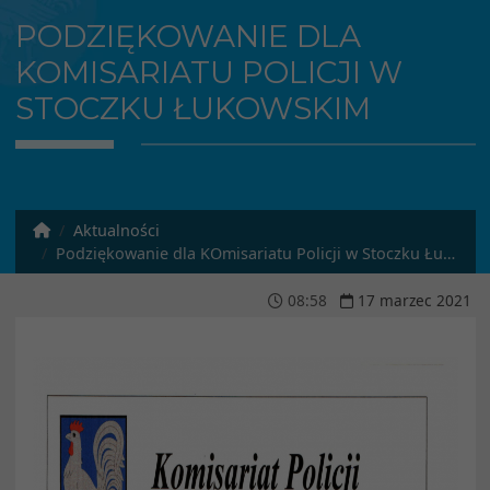
PODZIĘKOWANIE DLA
KOMISARIATU POLICJI W
STOCZKU ŁUKOWSKIM
Aktualności
Podziękowanie dla KOmisariatu Policji w Stoczku Łukowskim
08
:
58
17
marzec
2021