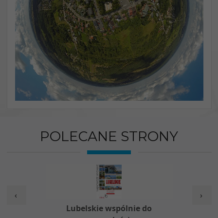
POLECANE STRONY
‹
›
w
Lubelskie wspólnie do
Nieod