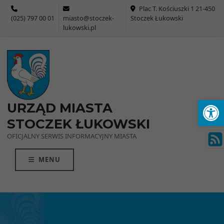
Przejdź do menu
Przejdź do stopki strony
Przejdź do głównej treści strony
Plac T. Kościuszki 1 21-450
(025) 797 00 01
miasto@stoczek-
Stoczek Łukowski
lukowski.pl
Ot
URZĄD MIASTA
STOCZEK ŁUKOWSKI
OFICJALNY SERWIS INFORMACYJNY MIASTA
MENU