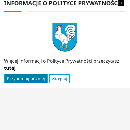
INFORMACJE O POLITYCE PRYWATNOŚCI
x
Adres do e-doręczeń:
AE:PL-13980-18343-IWIAG-22
PRZYDATNE LINKI
Strona archiwalna
Inspektor Ochrony Danych (IOD)
Polityka prywatności
Więcej informacji o Polityce Prywatności przeczytasz
Informator
tutaj
Przypomnij później
Akceptuj
© 2026
Urząd Miasta Stoczek Łukowski
|
Polityka
prywatności
|
Deklaracja dostępności
|
Wróć na górę ↑