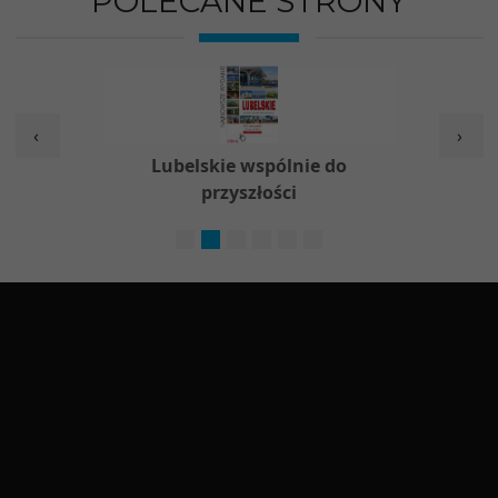
POLECANE STRONY
‹
›
w
Lubelskie wspólnie do
Nieod
przyszłości