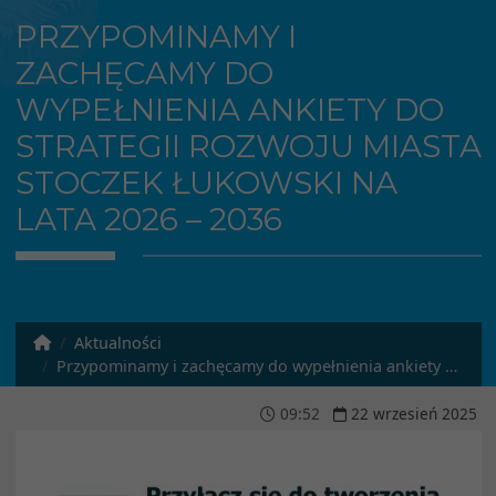
PRZYPOMINAMY I
ZACHĘCAMY DO
WYPEŁNIENIA ANKIETY DO
STRATEGII ROZWOJU MIASTA
STOCZEK ŁUKOWSKI NA
LATA 2026 – 2036
Aktualności
Przypominamy i zachęcamy do wypełnienia ankiety do Strategii Rozwoju Miasta Stoczek Łukowski na lata 2026 – 2036
09
:
52
22
wrzesień
2025