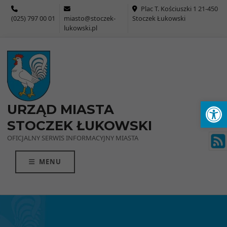
Przejdź do menu
Przejdź do stopki strony
Przejdź do głównej treści strony
Plac T. Kościuszki 1 21-450
(025) 797 00 01
miasto@stoczek-
Stoczek Łukowski
lukowski.pl
Ot
URZĄD MIASTA
STOCZEK ŁUKOWSKI
OFICJALNY SERWIS INFORMACYJNY MIASTA
MENU