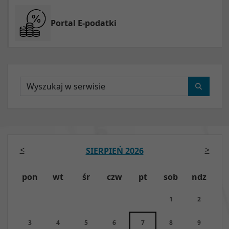
Portal E-podatki
Wyszukaj
<
>
SIERPIEŃ 2026
pon
wt
śr
czw
pt
sob
ndz
1
2
3
4
5
6
7
8
9