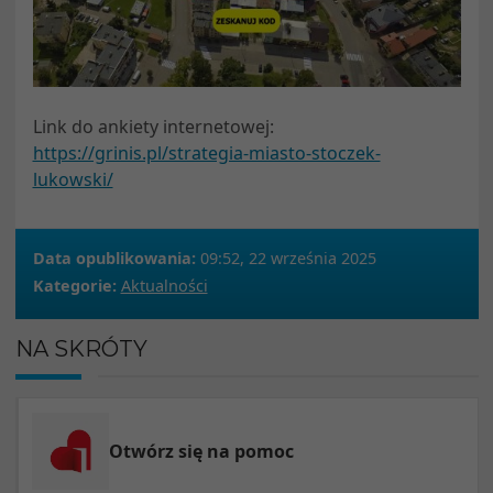
Link do ankiety internetowej:
https://grinis.pl/strategia-miasto-stoczek-
lukowski/
Data opublikowania:
09:52, 22 września 2025
Kategorie:
Aktualności
NA SKRÓTY
Otwórz się na pomoc