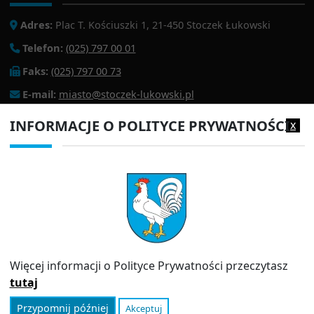
Adres:
Plac T. Kościuszki 1, 21-450 Stoczek Łukowski
Telefon:
(025) 797 00 01
Faks:
(025) 797 00 73
E-mail:
miasto@stoczek-lukowski.pl
EPUAP:
/1f2s85prir/SkrytkaESP
INFORMACJE O POLITYCE PRYWATNOŚCI
x
Adres do e-doręczeń:
AE:PL-13980-18343-IWIAG-22
PRZYDATNE LINKI
Strona archiwalna
Inspektor Ochrony Danych (IOD)
Polityka prywatności
Więcej informacji o Polityce Prywatności przeczytasz
Informator
tutaj
Przypomnij później
Akceptuj