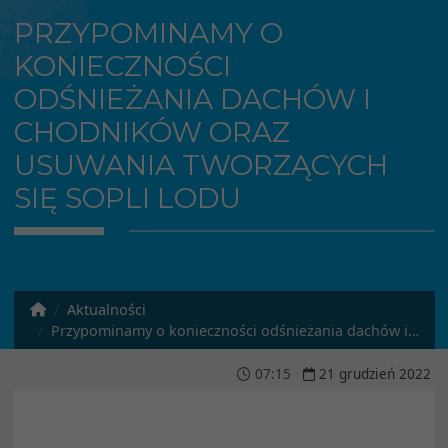
PRZYPOMINAMY O
KONIECZNOŚCI
ODŚNIEŻANIA DACHÓW I
CHODNIKÓW ORAZ
USUWANIA TWORZĄCYCH
SIĘ SOPLI LODU
Aktualności
Przypominamy o konieczności odśnieżania dachów i chodników oraz usuwania tworzących się sopli lodu
07
:
15
21
grudzień
2022