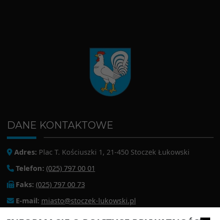
DANE KONTAKTOWE
Adres:
Plac T. Kościuszki 1, 21-450 Stoczek Łukowski
Telefon:
(025) 797 00 01
Faks:
(025) 797 00 73
E-mail:
miasto@stoczek-lukowski.pl
EPUAP:
/1f2s85prir/SkrytkaESP