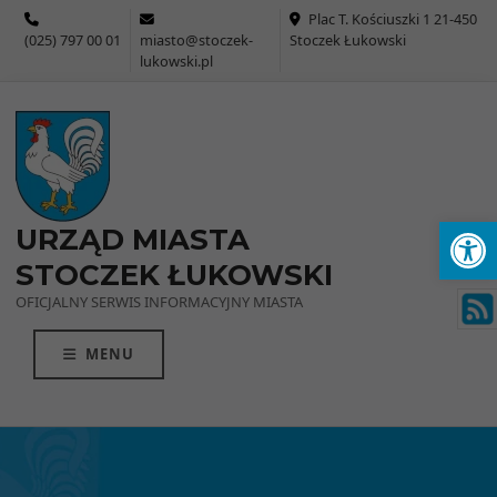
Przejdź do menu
Przejdź do stopki strony
Przejdź do głównej treści strony
Plac T. Kościuszki 1 21-450
(025) 797 00 01
miasto@stoczek-
Stoczek Łukowski
lukowski.pl
Ot
URZĄD MIASTA
STOCZEK ŁUKOWSKI
OFICJALNY SERWIS INFORMACYJNY MIASTA
MENU