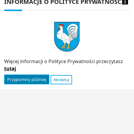
INFORMACJE O POLITYCE PRYWATNOŚCI
x
Adres do e-doręczeń:
AE:PL-13980-18343-IWIAG-22
PRZYDATNE LINKI
Strona archiwalna
Inspektor Ochrony Danych (IOD)
Polityka prywatności
Więcej informacji o Polityce Prywatności przeczytasz
Informator
tutaj
Przypomnij później
Akceptuj
© 2026
Urząd Miasta Stoczek Łukowski
|
Polityka
prywatności
|
Deklaracja dostępności
|
Wróć na górę ↑