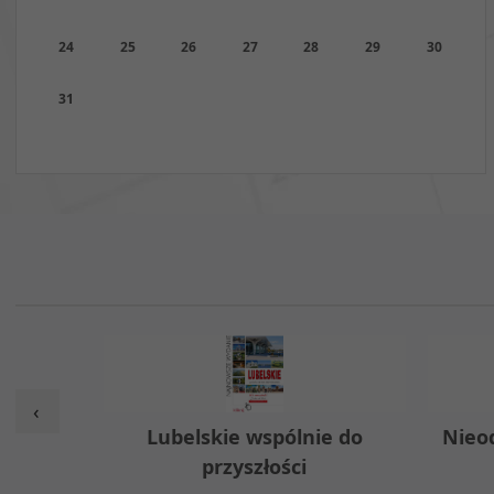
24
25
26
27
28
29
30
31
‹
w
Lubelskie wspólnie do
Nieo
przyszłości