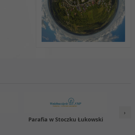
›
y
Parafia w Stoczku Łukowski
Zespół