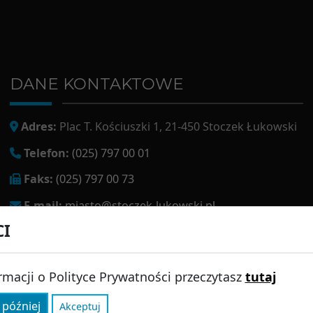
DANE KONTAKTOWE
Adres:
Plac T. Kościuszki 1, 21-450 Stoczek Łukowski
Telefon:
(025) 797 00 01
Faks:
(025) 797 00 73
E-mail:
miasto@stoczek-lukowski.pl
CI
EPUAP:
/1f2s85prir/SkrytkaESP
Adres do e-doręczeń:
AE:PL-13980-18343-IWIAG-22
rmacji o Polityce Prywatności przeczytasz
tutaj
 później
Akceptuj