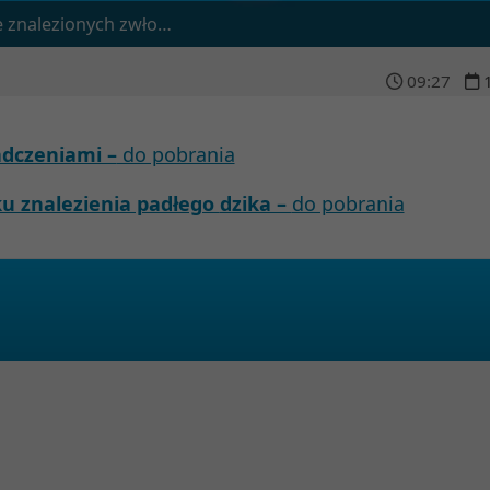
k padłego dzika – III edycja
09
:
27
dczeniami –
do pobrania
u znalezienia padłego
dzika –
do pobrania