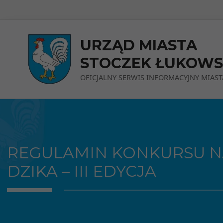
Przejdź do menu
Przejdź do stopki strony
Przejdź do głównej treści strony
URZĄD MIASTA
STOCZEK ŁUKOWS
OFICJALNY SERWIS INFORMACYJNY MIAST
REGULAMIN KONKURSU N
DZIKA – III EDYCJA