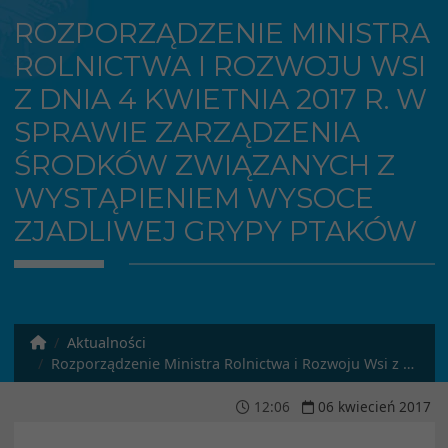
ROZPORZĄDZENIE MINISTRA
ROLNICTWA I ROZWOJU WSI
Z DNIA 4 KWIETNIA 2017 R. W
SPRAWIE ZARZĄDZENIA
ŚRODKÓW ZWIĄZANYCH Z
WYSTĄPIENIEM WYSOCE
ZJADLIWEJ GRYPY PTAKÓW
Aktualności
Rozporządzenie Ministra Rolnictwa i Rozwoju Wsi z dnia 4 kwietnia 2017 r. w sprawie zarządzenia środków związanych z wystąpieniem wysoce zjadliwej grypy ptaków
12
:
06
06
kwiecień
2017