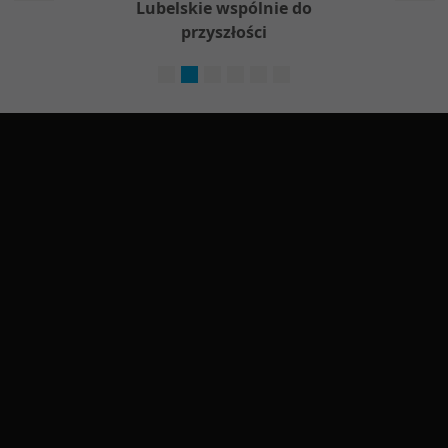
w
Lubelskie wspólnie do
Nieod
przyszłości