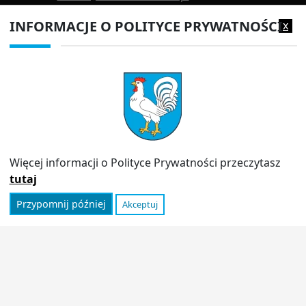
EPUAP:
/1f2s85prir/SkrytkaESP
INFORMACJE O POLITYCE PRYWATNOŚCI
x
Adres do e-doręczeń:
AE:PL-13980-18343-IWIAG-22
PRZYDATNE LINKI
Strona archiwalna
Inspektor Ochrony Danych (IOD)
Polityka prywatności
Więcej informacji o Polityce Prywatności przeczytasz
Informator
tutaj
Przypomnij później
Akceptuj
© 2026
Urząd Miasta Stoczek Łukowski
|
Polityka
prywatności
|
Deklaracja dostępności
|
Wróć na górę ↑