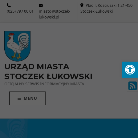
Przejdź do menu
Przejdź do stopki strony
Przejdź do głównej treści strony
Plac T. Kościuszki 1 21-450
(025) 797 00 01
miasto@stoczek-
Stoczek Łukowski
lukowski.pl
Ot
URZĄD MIASTA
STOCZEK ŁUKOWSKI
OFICJALNY SERWIS INFORMACYJNY MIASTA
MENU