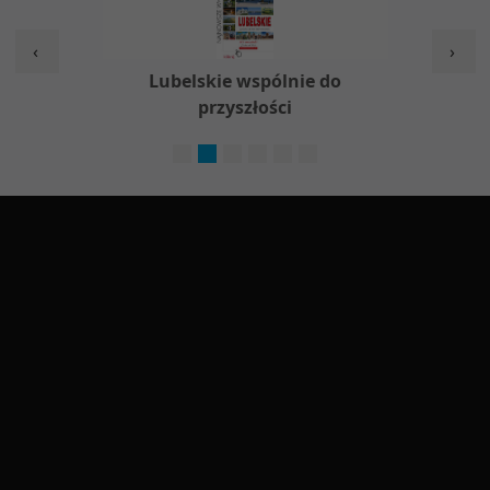
‹
›
w
Lubelskie wspólnie do
Nieod
przyszłości