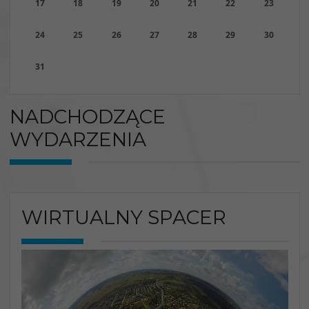
17
18
19
20
21
22
23
24
25
26
27
28
29
30
31
NADCHODZĄCE
WYDARZENIA
WIRTUALNY SPACER