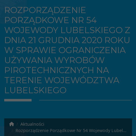
ROZPORZĄDZENIE
PORZĄDKOWE NR 54
WOJEWODY LUBELSKIEGO Z
DNIA 21 GRUDNIA 2020 ROKU
W SPRAWIE OGRANICZENIA
UŻYWANIA WYROBÓW
PIROTECHNICZNYCH NA
TERENIE WOJEWÓDZTWA
LUBELSKIEGO
Aktualności
Rozporządzenie Porządkowe Nr 54 Wojewody Lubelskiego z dnia 21 grudnia 2020 roku w sprawie ograniczenia używania wyrobów pirotechnicznych na terenie województwa lubelskiego