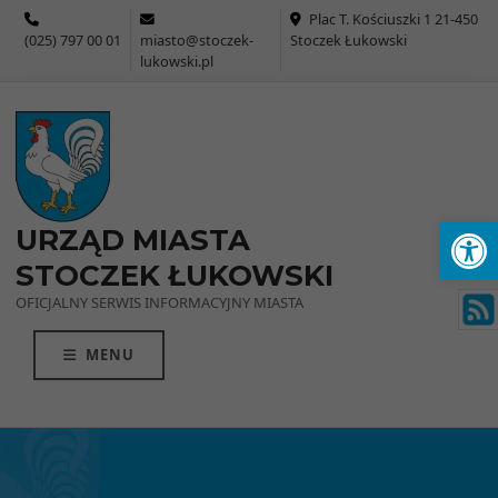
Przejdź do menu
Przejdź do stopki strony
Przejdź do głównej treści strony
Plac T. Kościuszki 1 21-450
(025) 797 00 01
miasto@stoczek-
Stoczek Łukowski
lukowski.pl
Ot
URZĄD MIASTA
STOCZEK ŁUKOWSKI
OFICJALNY SERWIS INFORMACYJNY MIASTA
MENU