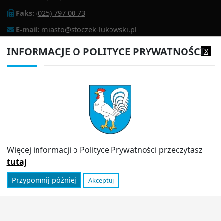
Faks:
(025) 797 00 73
E-mail:
miasto@stoczek-lukowski.pl
EPUAP:
/1f2s85prir/SkrytkaESP
INFORMACJE O POLITYCE PRYWATNOŚCI
x
Adres do e-doręczeń:
AE:PL-13980-18343-IWIAG-22
PRZYDATNE LINKI
Strona archiwalna
Inspektor Ochrony Danych (IOD)
Polityka prywatności
Więcej informacji o Polityce Prywatności przeczytasz
Informator
tutaj
Przypomnij później
Akceptuj