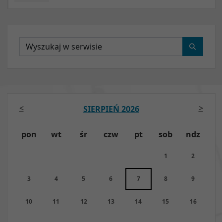
Wyszukaj
<
>
SIERPIEŃ 2026
pon
wt
śr
czw
pt
sob
ndz
1
2
3
4
5
6
7
8
9
10
11
12
13
14
15
16