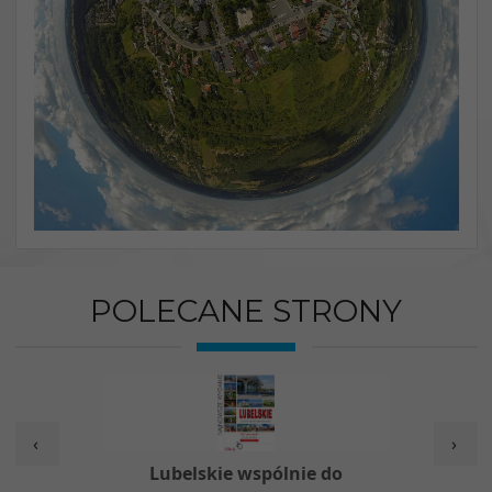
POLECANE STRONY
‹
›
w
Lubelskie wspólnie do
Nieod