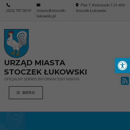
Przejdź do menu
Przejdź do stopki strony
Przejdź do głównej treści strony
Plac T. Kościuszki 1 21-450
(025) 797 00 01
miasto@stoczek-
Stoczek Łukowski
lukowski.pl
Ot
URZĄD MIASTA
STOCZEK ŁUKOWSKI
OFICJALNY SERWIS INFORMACYJNY MIASTA
MENU