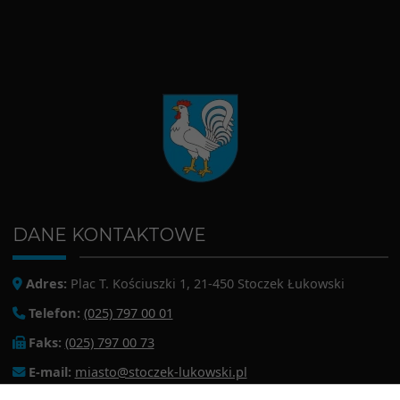
DANE KONTAKTOWE
Adres:
Plac T. Kościuszki 1, 21-450 Stoczek Łukowski
Telefon:
(025) 797 00 01
Faks:
(025) 797 00 73
E-mail:
miasto@stoczek-lukowski.pl