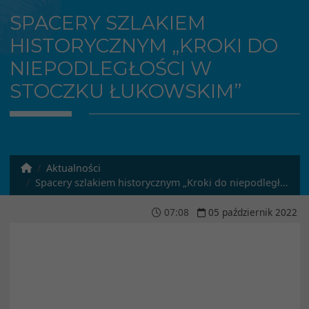
SPACERY SZLAKIEM
HISTORYCZNYM „KROKI DO
NIEPODLEGŁOŚCI W
STOCZKU ŁUKOWSKIM”
Aktualności
Spacery szlakiem historycznym „Kroki do niepodległości w Stoczku Łukowskim”
07
:
08
05
październik
2022