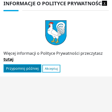
EPUAP:
/1f2s85prir/SkrytkaESP
INFORMACJE O POLITYCE PRYWATNOŚCI
x
Adres do e-doręczeń:
AE:PL-13980-18343-IWIAG-22
PRZYDATNE LINKI
Strona archiwalna
Inspektor Ochrony Danych (IOD)
Polityka prywatności
Więcej informacji o Polityce Prywatności przeczytasz
Informator
tutaj
Przypomnij później
Akceptuj
© 2026
Urząd Miasta Stoczek Łukowski
|
Polityka
prywatności
|
Deklaracja dostępności
|
Wróć na górę ↑