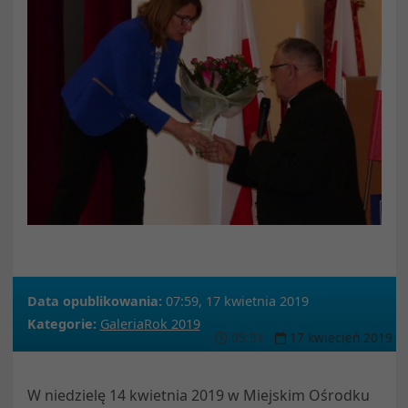
Data opublikowania:
07:59, 17 kwietnia 2019
Kategorie:
Galeria
Rok 2019
05
:
51
17
kwiecień
2019
W niedzielę 14 kwietnia 2019 w Miejskim Ośrodku