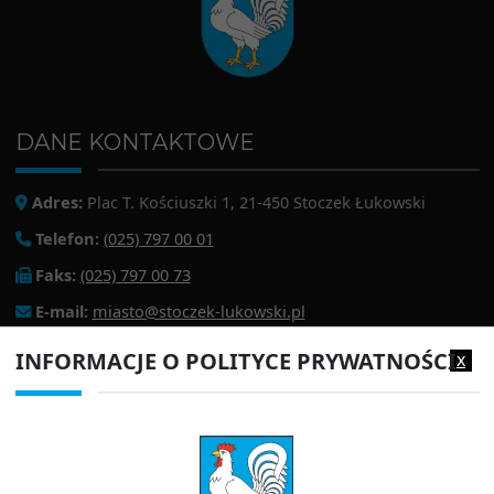
DANE KONTAKTOWE
Adres:
Plac T. Kościuszki 1, 21-450 Stoczek Łukowski
Telefon:
(025) 797 00 01
Faks:
(025) 797 00 73
E-mail:
miasto@stoczek-lukowski.pl
EPUAP:
/1f2s85prir/SkrytkaESP
INFORMACJE O POLITYCE PRYWATNOŚCI
x
Adres do e-doręczeń:
AE:PL-13980-18343-IWIAG-22
PRZYDATNE LINKI