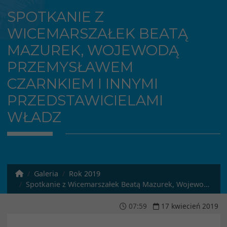
SPOTKANIE Z
WICEMARSZAŁEK BEATĄ
MAZUREK, WOJEWODĄ
PRZEMYSŁAWEM
CZARNKIEM I INNYMI
PRZEDSTAWICIELAMI
WŁADZ
Galeria
Rok 2019
Spotkanie z Wicemarszałek Beatą Mazurek, Wojewodą Przemysławem Czarnkiem i innymi przedstawicielami władz
07
:
59
17
kwiecień
2019