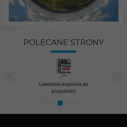
POLECANE STRONY
‹
›
e do
Nieodpłatna Pomoc Prawna
F