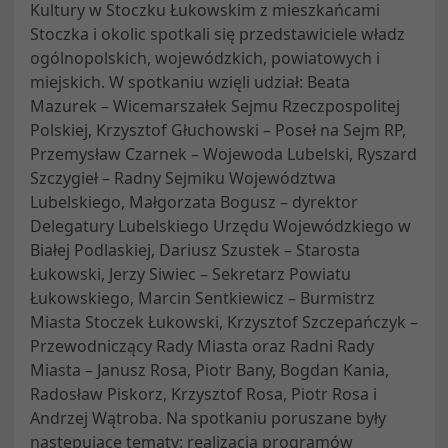
Kultury w Stoczku Łukowskim z mieszkańcami
Stoczka i okolic spotkali się przedstawiciele władz
ogólnopolskich, wojewódzkich, powiatowych i
miejskich. W spotkaniu wzięli udział: Beata
Mazurek – Wicemarszałek Sejmu Rzeczpospolitej
Polskiej, Krzysztof Głuchowski – Poseł na Sejm RP,
Przemysław Czarnek – Wojewoda Lubelski, Ryszard
Szczygieł – Radny Sejmiku Województwa
Lubelskiego, Małgorzata Bogusz – dyrektor
Delegatury Lubelskiego Urzędu Wojewódzkiego w
Białej Podlaskiej, Dariusz Szustek – Starosta
Łukowski, Jerzy Siwiec – Sekretarz Powiatu
Łukowskiego, Marcin Sentkiewicz – Burmistrz
Miasta Stoczek Łukowski, Krzysztof Szczepańczyk –
Przewodniczący Rady Miasta oraz Radni Rady
Miasta – Janusz Rosa, Piotr Bany, Bogdan Kania,
Radosław Piskorz, Krzysztof Rosa, Piotr Rosa i
Andrzej Wątroba. Na spotkaniu poruszane były
następujące tematy: realizacja programów