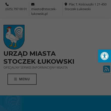
Przejdź do menu
Przejdź do stopki strony
Przejdź do głównej treści strony
Plac T. Kościuszki 1 21-450
(025) 797 00 01
miasto@stoczek-
Stoczek Łukowski
lukowski.pl
Ot
URZĄD MIASTA
STOCZEK ŁUKOWSKI
OFICJALNY SERWIS INFORMACYJNY MIASTA
MENU