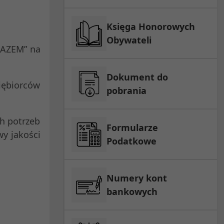
Księga Honorowych
Obywateli
RAZEM” na
Dokument do
iębiorców
pobrania
h potrzeb
Formularze
wy jakości
Podatkowe
Numery kont
bankowych