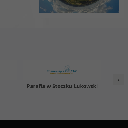
›
y
Parafia w Stoczku Łukowski
Zespół