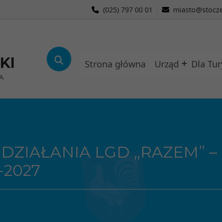
(025) 797 00 01
miasto@stocze
KI
Strona główna
Urząd
Dla Tur
A
 DZIAŁANIA LGD „RAZEM” 
-2027