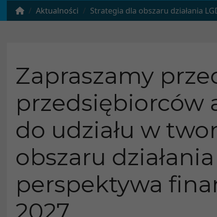
Aktualności
Strategia dla obszaru działania LGD „RAZEM” – perspekt
Zapraszamy przeds
przedsiębiorców 
do udziału w twor
obszaru działani
perspektywa fina
2027