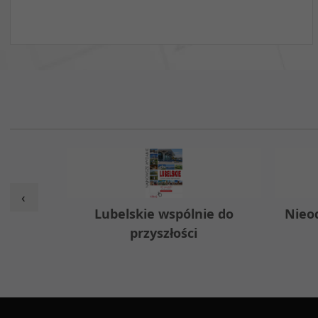
‹
w
Lubelskie wspólnie do
Nieo
przyszłości