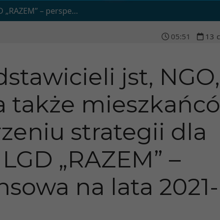
ywa finansowa na lata 2021-2027
05
:
51
13
tawicieli jst, NGO,
a także mieszkańc
zeniu strategii dla
a LGD „RAZEM” –
nsowa na lata 2021-