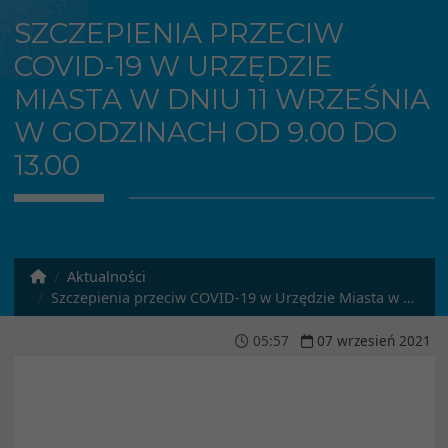
SZCZEPIENIA PRZECIW
COVID-19 W URZĘDZIE
MIASTA W DNIU 11 WRZEŚNIA
W GODZINACH OD 9.00 DO
13.00
Aktualności
Szczepienia przeciw COVID-19 w Urzędzie Miasta w dniu 11 września w godzinach od 9.00 do 13.00
05
:
57
07
wrzesień
2021