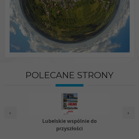
POLECANE STRONY
‹
›
w
Lubelskie wspólnie do
Nieod
przyszłości