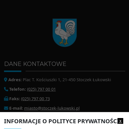
DANE KONTAKTOWE
Adres:
Plac T. Kościuszki 1, 21-450 Stoczek Łukowski
Telefon:
(025) 797 00 01
Faks:
(025) 797 00 73
E-mail:
miasto@stoczek-lukowski.pl
EPUAP:
/1f2s85prir/SkrytkaESP
INFORMACJE O POLITYCE PRYWATNOŚCI
x
Adres do e-doręczeń:
AE:PL-13980-18343-IWIAG-22