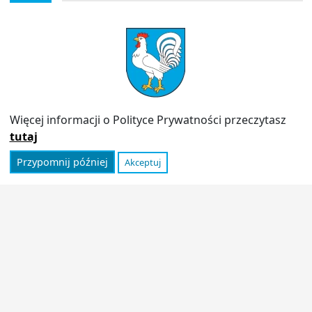
PRZYDATNE LINKI
Strona archiwalna
Inspektor Ochrony Danych (IOD)
Polityka prywatności
Więcej informacji o Polityce Prywatności przeczytasz
Informator
tutaj
Przypomnij później
Akceptuj
© 2026
Urząd Miasta Stoczek Łukowski
|
Polityka
prywatności
|
Deklaracja dostępności
|
Wróć na górę ↑