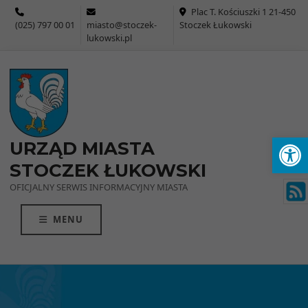
Przejdź do menu
Przejdź do stopki strony
Przejdź do głównej treści strony
Plac T. Kościuszki 1 21-450
(025) 797 00 01
miasto@stoczek-
Stoczek Łukowski
lukowski.pl
Ot
URZĄD MIASTA
STOCZEK ŁUKOWSKI
OFICJALNY SERWIS INFORMACYJNY MIASTA
MENU