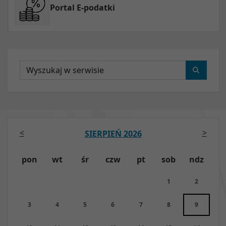
Portal E-podatki
Wyszukaj
<
>
SIERPIEŃ 2026
pon
wt
śr
czw
pt
sob
ndz
1
2
3
4
5
6
7
8
9