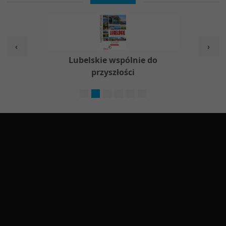
‹
›
w
Lubelskie wspólnie do
Nieod
przyszłości