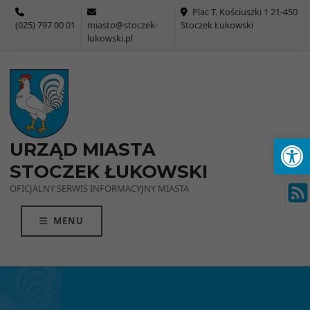
Przejdź do menu
Przejdź do stopki strony
Przejdź do głównej treści strony
Plac T. Kościuszki 1 21-450
(025) 797 00 01
miasto@stoczek-
Stoczek Łukowski
lukowski.pl
Ot
URZĄD MIASTA
STOCZEK ŁUKOWSKI
OFICJALNY SERWIS INFORMACYJNY MIASTA
MENU