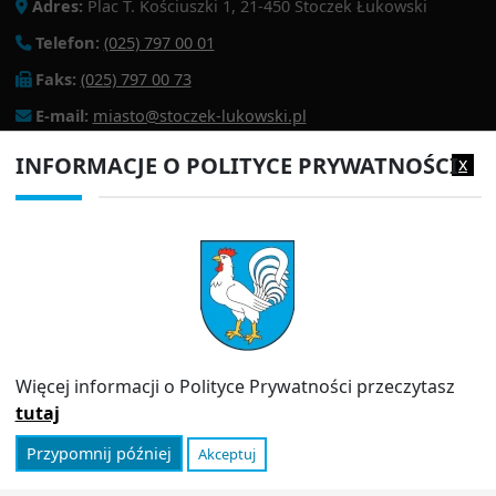
Adres:
Plac T. Kościuszki 1, 21-450 Stoczek Łukowski
Telefon:
(025) 797 00 01
Faks:
(025) 797 00 73
E-mail:
miasto@stoczek-lukowski.pl
EPUAP:
/1f2s85prir/SkrytkaESP
INFORMACJE O POLITYCE PRYWATNOŚCI
x
Adres do e-doręczeń:
AE:PL-13980-18343-IWIAG-22
PRZYDATNE LINKI
Strona archiwalna
Inspektor Ochrony Danych (IOD)
Polityka prywatności
Więcej informacji o Polityce Prywatności przeczytasz
Informator
tutaj
Przypomnij później
Akceptuj