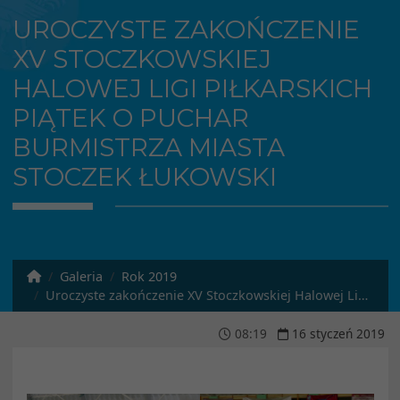
UROCZYSTE ZAKOŃCZENIE
XV STOCZKOWSKIEJ
HALOWEJ LIGI PIŁKARSKICH
PIĄTEK O PUCHAR
BURMISTRZA MIASTA
STOCZEK ŁUKOWSKI
Galeria
Rok 2019
Uroczyste zakończenie XV Stoczkowskiej Halowej Ligi Piłkarskich Piątek o Puchar Burmistrza Miasta Stoczek Łukowski
08
:
19
16
styczeń
2019