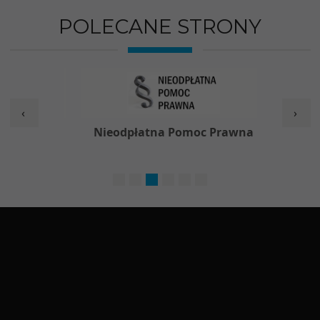
POLECANE STRONY
‹
›
e do
Nieodpłatna Pomoc Prawna
F