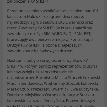
zakończenie XV SHLPP.
Przed ogłoszeniem wyników i wręczeniem nagród
laureatom Halówki rozegrano dwa mecze:
najmłodszych grup żaków z LKS Dwernicki oraz
mecz: Zwycięzcy XV SHLPP (w której znaleźli się
zawodnicy z drużyn SIM AGRO BUD i SAN- BET,
które zajęły dwa pierwsze miejsca) kontra Super
Drużyna XV SHLPP (złożona z najlepszych
zawodników z halówkowych drużyn).
Następnie odbyło się ogłoszenie wyników XV
SHLPP, w którym oprócz reprezentantów drużyn i
kibiców wzięli udział przedstawiciele
organizatorów: Burmistrz Miasta Stoczek Łukowski
Marcin Sentkiewicz, Wójt Gminy Stoczek Łukowski
Marek Czub, Prezes LKS Dwernicki Ewa Buczyńska,
Dyrektor Miejskiego Ośrodka Kultury w Stoczku
Łukowskim Urszula Perczyńska, Przewodniczący
Rady Miasta Krzysztof Szczepańczyk, radni Rady