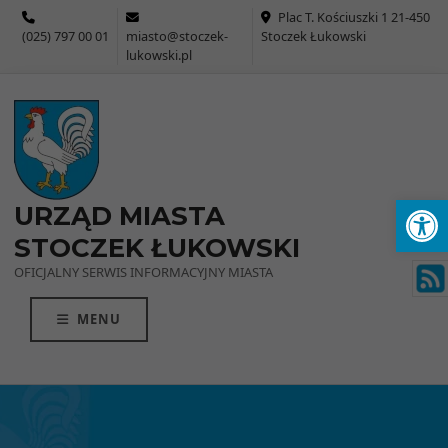
Przejdź do menu
Przejdź do stopki strony
Przejdź do głównej treści strony
Plac T. Kościuszki 1 21-450
(025) 797 00 01
miasto@stoczek-
Stoczek Łukowski
lukowski.pl
Ot
URZĄD MIASTA
STOCZEK ŁUKOWSKI
OFICJALNY SERWIS INFORMACYJNY MIASTA
MENU