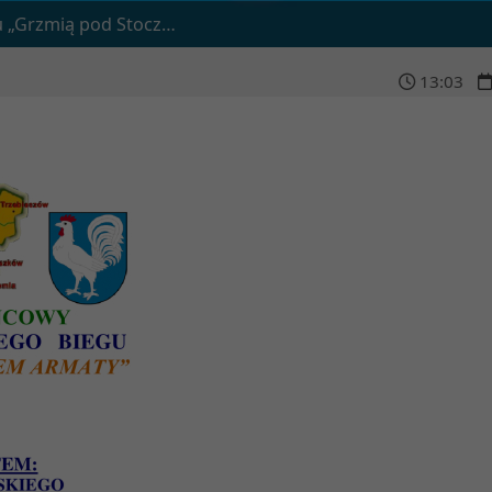
armaty” dnia 12 lutego 2022 roku
13
:
03