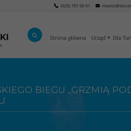
(025) 797 00 01
miasto@stocze
KI
Strona główna
Urząd
Dla Tur
A
SKIEGO BIEGU „GRZMIĄ PO
U