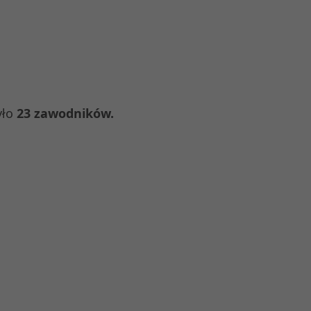
yło
23
zawodników.