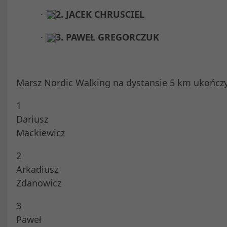
·
2. JACEK CHRUSCIEL
·
3. PAWEŁ GREGORCZUK
Marsz Nordic Walking na dystansie 5 km ukończ
1
Dariusz
Mackiewicz
2
Arkadiusz
Zdanowicz
3
Paweł