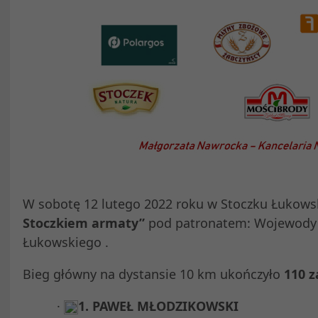
W sobotę 12 lutego 2022 roku w Stoczku Łukows
Stoczkiem armaty”
pod patronatem: Wojewody L
Łukowskiego .
Bieg główny na dystansie 10 km ukończyło
110
z
·
1.
PAWEŁ MŁODZIKOWSKI